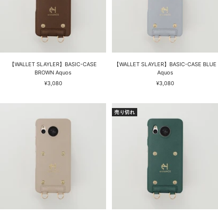
【WALLET SLAYLER】BASIC-CASE
【WALLET SLAYLER】BASIC-CASE BLUE
BROWN Aquos
Aquos
セ
セ
¥3,080
¥3,080
ー
ー
ル
ル
価
価
売り切れ
格
格