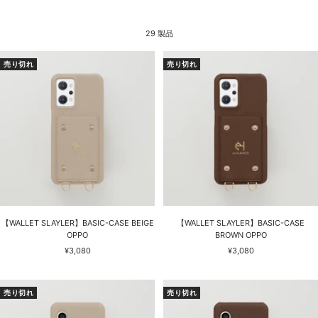
29 製品
売り切れ
売り切れ
【WALLET SLAYLER】BASIC-CASE BEIGE
【WALLET SLAYLER】BASIC-CASE
OPPO
BROWN OPPO
セ
セ
¥3,080
¥3,080
ー
ー
ル
ル
価
価
売り切れ
売り切れ
格
格