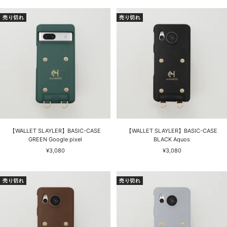
ル
ル
価
価
売り切れ
売り切れ
格
格
【WALLET SLAYLER】BASIC-CASE
【WALLET SLAYLER】BASIC-CASE
GREEN Google pixel
BLACK Aquos
セ
セ
¥3,080
¥3,080
ー
ー
ル
ル
価
価
売り切れ
売り切れ
格
格