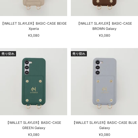
【WALLET SLAYLER】BASIC-CASE BEIGE
【WALLET SLAYLER】BASIC-CASE
Xperia
BROWN Galaxy
セ
セ
¥3,080
¥3,080
ー
ー
ル
ル
価
価
売り切れ
売り切れ
格
格
【WALLET SLAYLER】BASIC-CASE
【WALLET SLAYLER】BASIC-CASE BLUE
GREEN Galaxy
Galaxy
セ
セ
¥3,080
¥3,080