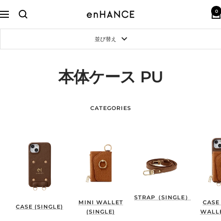
コ
0
ン
enHANCE
ナ
テ
ビ
ン
ゲ
並び替え
ツ
ー
へ
シ
ス
ョ
キ
ン
本体ケース PU
ッ
プ
CATEGORIES
STRAP（SINGLE）
MINI WALLET
CASE
CASE (SINGLE)
(SINGLE)
WALLE