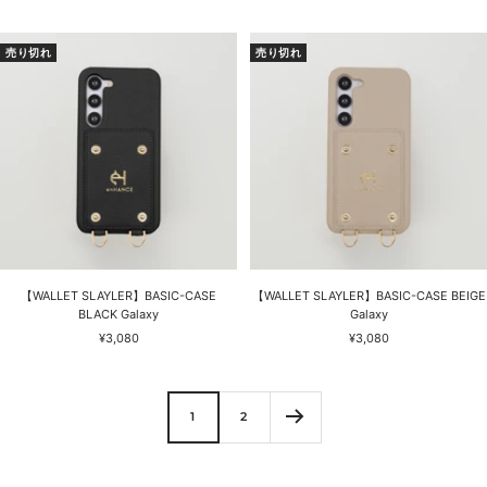
ー
ー
ル
ル
価
価
売り切れ
売り切れ
格
格
【WALLET SLAYLER】BASIC-CASE
【WALLET SLAYLER】BASIC-CASE BEIGE
BLACK Galaxy
Galaxy
セ
セ
¥3,080
¥3,080
ー
ー
ル
ル
価
価
格
格
1
2