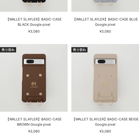
【WALLET SLAYLER】BASIC-CASE
【WALLET SLAYLER】BASIC-CASE BLUE
BLACK Google pixel
Google pixel
セ
セ
¥3,080
¥3,080
ー
ー
ル
ル
価
価
売り切れ
売り切れ
格
格
【WALLET SLAYLER】BASIC-CASE
【WALLET SLAYLER】BASIC-CASE BEIGE
BROWN Google pixel
Google pixel
セ
セ
¥3,080
¥3,080
ー
ー