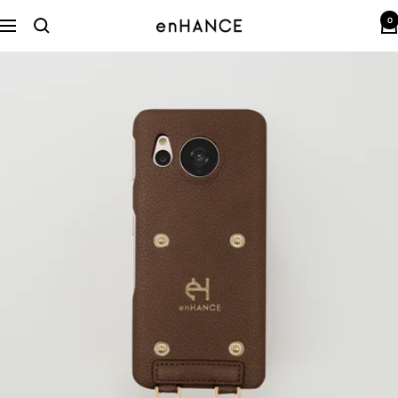
コ
0
ン
enHANCE
ナ
テ
ビ
ン
ゲ
ツ
ー
へ
シ
ス
ョ
キ
ン
ッ
プ