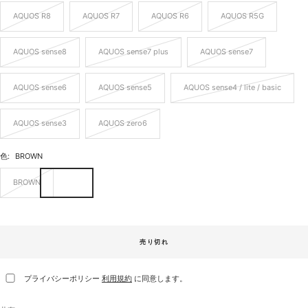
AQUOS R8
AQUOS R7
AQUOS R6
AQUOS R5G
AQUOS sense8
AQUOS sense7 plus
AQUOS sense7
AQUOS sense6
AQUOS sense5
AQUOS sense4 / lite / basic
AQUOS sense3
AQUOS zero6
色:
BROWN
BROWN
売り切れ
プライバシーポリシー
利用規約
に同意します。