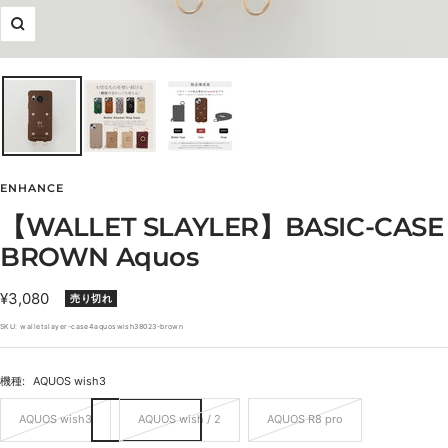
ズ
ー
ム
イ
ン
ENHANCE
【WALLET SLAYLER】BASIC-CASE
BROWN Aquos
セ
¥3,080
売り切れ
ー
SKU:
walletslayer-case4aquoswish38023-brown
ル
価
機種:
AQUOS wish3
格
AQUOS wish3
AQUOS wish / 2
AQUOS R8 pro