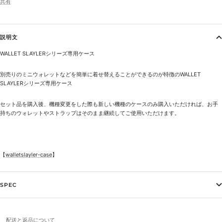
共有
説明文
WALLET SLAYLERシリーズ専用ケース
別売りのミニウォレットなどを簡単に着せ替えることができるのが特徴のWALLET
SLAYLERシリーズ専用ケース
セット品を購入後、機種変更をした際も新しい機種のケースのみ購入いただければ、お手
持ちのウォレットやストラップはそのまま継続してご使用いただけます。
【
walletslayler-case
】
SPEC
配送と返品について