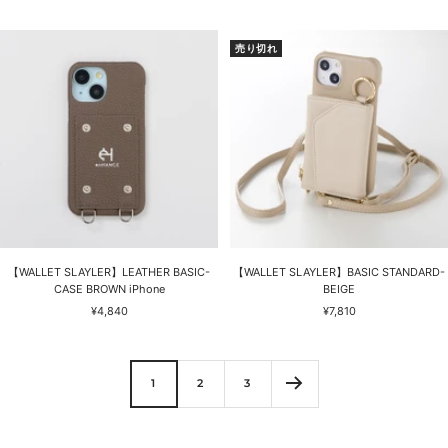
ー
ー
ル
ル
価
価
売り切れ
格
格
【WALLET SLAYLER】LEATHER BASIC-
【WALLET SLAYLER】BASIC STANDARD-
CASE BROWN iPhone
BEIGE
セ
セ
¥4,840
¥7,810
ー
ー
ル
ル
価
価
格
格
1
2
3