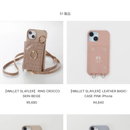
51 製品
【WALLET SLAYLER】 RING CROCCO
【WALLET SLAYLER】LEATHER BASIC-
SKIN-BEIGE
CASE PINK iPhone
セ
セ
¥9,680
¥4,840
ー
ー
ル
ル
価
価
格
格