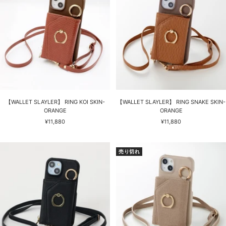
【WALLET SLAYLER】 RING KOI SKIN-
【WALLET SLAYLER】 RING SNAKE SKIN-
ORANGE
ORANGE
セ
セ
¥11,880
¥11,880
ー
ー
ル
ル
価
価
売り切れ
格
格