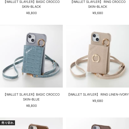
【WALLET SLAYLER】BASIC CROCCO
【WALLET SLAYLER】 RING CROCCO
SKIN-BLACK
SKIN-BLACK
セ
セ
¥8,800
¥9,680
ー
ー
ル
ル
価
価
格
格
【WALLET SLAYLER】BASIC CROCCO
【WALLET SLAYLER】 RING LINEN-IVORY
SKIN-BLUE
セ
¥9,680
セ
¥8,800
ー
ー
ル
ル
価
価
格
売り切れ
格