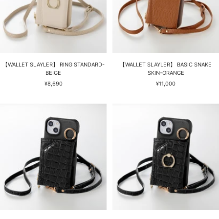
【WALLET SLAYLER】 RING STANDARD-
【WALLET SLAYLER】 BASIC SNAKE
BEIGE
SKIN-ORANGE
セ
セ
¥8,690
¥11,000
ー
ー
ル
ル
価
価
格
格