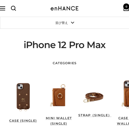
コ
0
ン
enHANCE
ナ
テ
ビ
ン
ゲ
並び替え
ツ
ー
へ
シ
ス
ョ
キ
ン
iPhone 12 Pro Max
ッ
プ
CATEGORIES
STRAP（SINGLE）
MINI WALLET
CASE
CASE (SINGLE)
(SINGLE)
WALLE