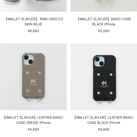
【WALLET SLAYLER】 RING CROCCO
【WALLET SLAYLER】BASIC-CASE
SKIN-BLUE
BLACK iPhone
セ
セ
¥9,680
¥3,080
ー
ー
ル
ル
価
価
格
格
【WALLET SLAYLER】LEATHER BASIC-
【WALLET SLAYLER】LEATHER BASIC-
CASE GREIGE iPhone
CASE BLACK iPhone
セ
セ
¥4,840
¥4,840
ー
ー