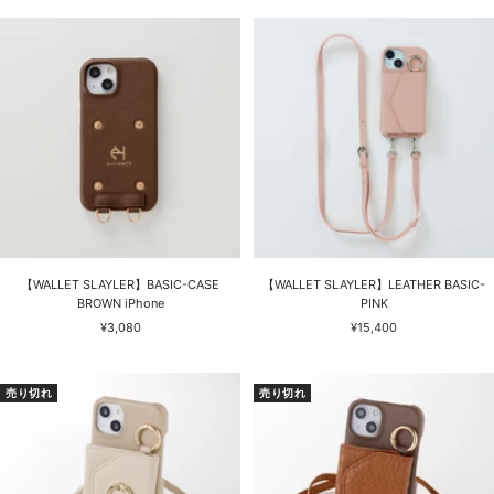
ル
ル
価
価
格
格
【WALLET SLAYLER】BASIC-CASE
【WALLET SLAYLER】LEATHER BASIC-
BROWN iPhone
PINK
セ
セ
¥3,080
¥15,400
ー
ー
ル
ル
価
価
売り切れ
売り切れ
格
格