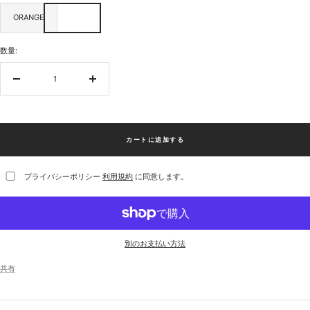
ORANGE
数量:
数
数
量
量
を
を
減
増
ら
や
カートに追加する
す
す
プライバシーポリシー
利用規約
に同意します。
別のお支払い方法
共有