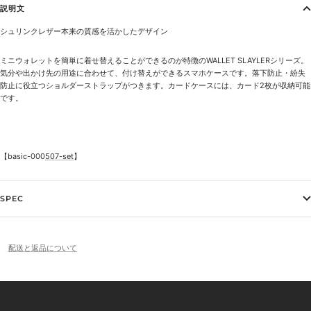
説明文
シュリンクレザー本来の質感を活かしたデザイン
ミニウォレットを簡単に着せ替えることができるのが特徴のWALLET SLAYLERシリーズ。
気分や出かけ先の用途に合わせて、付け替えができるスマホケースです。落下防止・紛失
防止に役立つショルダーストラップがつきます。カードケースには、カード2枚が収納可能
です。
【basic-000
507-set
】
SPEC
配送と返品について