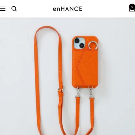
コ
0
ン
enHANCE
ナ
テ
ビ
ン
ゲ
ツ
ー
へ
シ
ス
ョ
キ
ン
ッ
プ