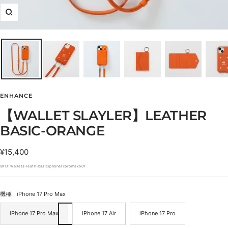
ズ
ー
ム
イ
ン
ENHANCE
【WALLET SLAYLER】LEATHER
BASIC-ORANGE
セ
¥15,400
ー
SKU:
wallets-leath-basiciphone17promax507
ル
価
機種:
iPhone 17 Pro Max
格
iPhone 17 Pro Max
iPhone 17 Air
iPhone 17 Pro