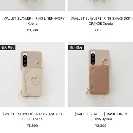
【WALLET SLAYLER】 RING LINEN-IVORY
【WALLET SLAYLER】 RING SNAKE SKIN-
Xperia
ORANGE Xperia
セ
セ
¥9,680
¥11,880
ー
ー
ル
ル
価
価
売り切れ
売り切れ
格
格
【WALLET SLAYLER】 RING STANDARD-
【WALLET SLAYLER】BASIC LINEN-
BEIGE Xperia
BROWN Xperia
セ
セ
¥8,690
¥8,800
ー
ー