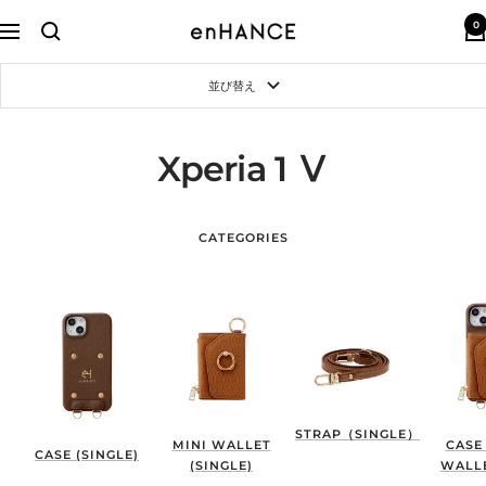
コ
0
ン
enHANCE
ナ
テ
ビ
ン
ゲ
並び替え
ツ
ー
へ
シ
ス
ョ
キ
ン
Xperia 1 Ⅴ
ッ
プ
CATEGORIES
STRAP（SINGLE）
MINI WALLET
CASE
CASE (SINGLE)
(SINGLE)
WALLE