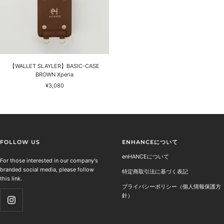
【WALLET SLAYLER】BASIC-CASE
BROWN Xperia
セ
¥3,080
ー
ル
価
格
FOLLOW US
ENHANCEについて
enHANCEについて
For those interested in our company's
branded social media, please follow
特定商取引法に基づく表記
this link.
プライバシーポリシー（個人情報保護方
針）