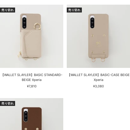
ル
ル
価
価
売り切れ
売り切れ
格
格
【WALLET SLAYLER】BASIC STANDARD-
【WALLET SLAYLER】BASIC-CASE BEIGE
BEIGE Xperia
Xperia
セ
セ
¥7,810
¥3,080
ー
ー
ル
ル
価
価
売り切れ
格
格