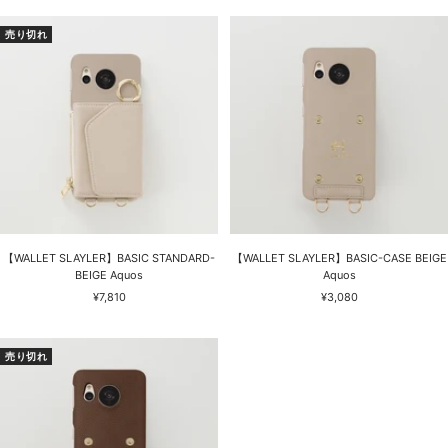
ル
ル
価
価
売り切れ
格
格
【WALLET SLAYLER】BASIC STANDARD-
【WALLET SLAYLER】BASIC-CASE BEIGE
BEIGE Aquos
Aquos
セ
セ
¥7,810
¥3,080
ー
ー
ル
ル
価
価
売り切れ
格
格