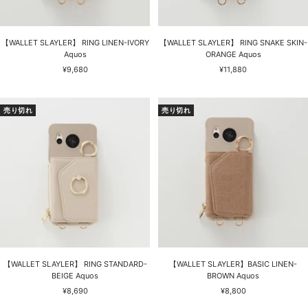
【WALLET SLAYLER】 RING LINEN-IVORY
【WALLET SLAYLER】 RING SNAKE SKIN-
Aquos
ORANGE Aquos
セ
セ
¥9,680
¥11,880
ー
ー
ル
ル
価
価
売り切れ
売り切れ
格
格
【WALLET SLAYLER】 RING STANDARD-
【WALLET SLAYLER】BASIC LINEN-
BEIGE Aquos
BROWN Aquos
セ
セ
¥8,690
¥8,800
ー
ー