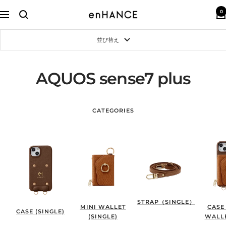
コ
0
ン
enHANCE
ナ
テ
ビ
ン
ゲ
並び替え
ツ
ー
へ
シ
ス
ョ
キ
ン
AQUOS sense7 plus
ッ
プ
CATEGORIES
STRAP（SINGLE）
MINI WALLET
CASE
CASE (SINGLE)
(SINGLE)
WALLE