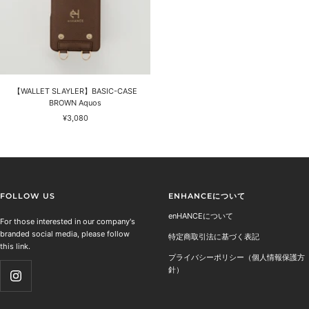
【WALLET SLAYLER】BASIC-CASE
BROWN Aquos
セ
¥3,080
ー
ル
価
格
FOLLOW US
ENHANCEについて
enHANCEについて
For those interested in our company's
branded social media, please follow
特定商取引法に基づく表記
this link.
プライバシーポリシー（個人情報保護方
針）