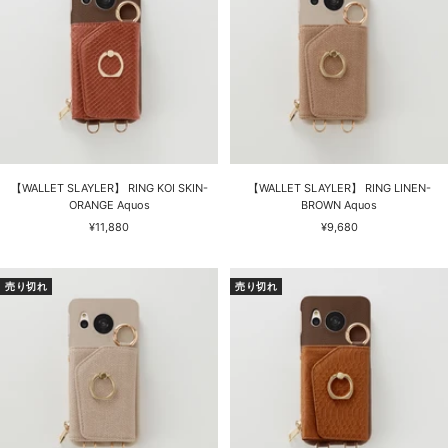
【WALLET SLAYLER】 RING KOI SKIN-
【WALLET SLAYLER】 RING LINEN-
ORANGE Aquos
BROWN Aquos
セ
セ
¥11,880
¥9,680
ー
ー
ル
ル
価
価
売り切れ
売り切れ
格
格