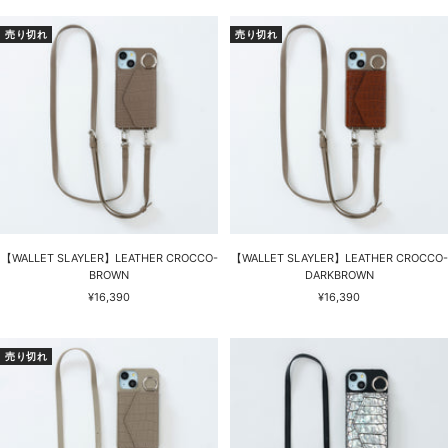
ル
ル
価
価
売り切れ
売り切れ
格
格
【WALLET SLAYLER】LEATHER CROCCO-
【WALLET SLAYLER】LEATHER CROCCO-
BROWN
DARKBROWN
セ
セ
¥16,390
¥16,390
ー
ー
ル
ル
価
価
売り切れ
格
格