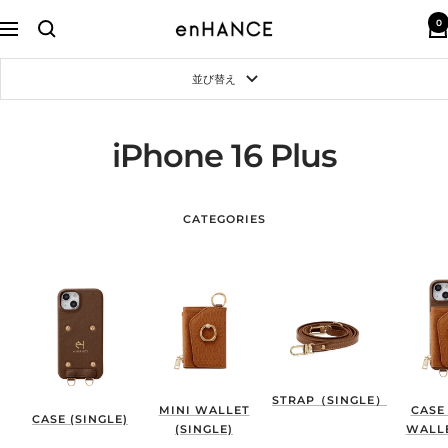
コ
0
ン
enHANCE
ナ
テ
ビ
ン
ゲ
並び替え
ツ
ー
へ
シ
ス
ョ
キ
ン
iPhone 16 Plus
ッ
プ
CATEGORIES
STRAP（SINGLE）
MINI WALLET
CASE
CASE (SINGLE)
(SINGLE)
WALLE