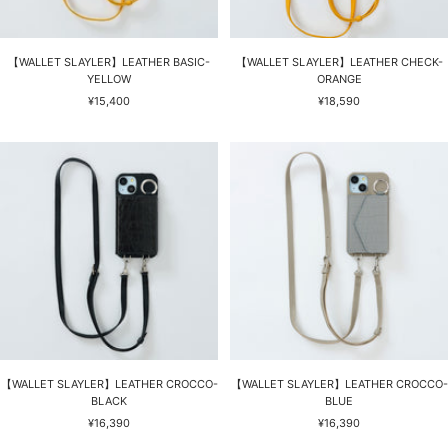
【WALLET SLAYLER】LEATHER BASIC-
【WALLET SLAYLER】LEATHER CHECK-
YELLOW
ORANGE
セ
セ
¥15,400
¥18,590
ー
ー
ル
ル
価
価
格
格
【WALLET SLAYLER】LEATHER CROCCO-
【WALLET SLAYLER】LEATHER CROCCO-
BLACK
BLUE
セ
セ
¥16,390
¥16,390
ー
ー