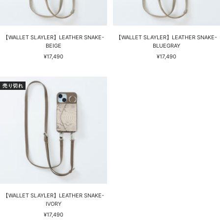
【WALLET SLAYLER】LEATHER SNAKE-
【WALLET SLAYLER】LEATHER SNAKE-
BEIGE
BLUEGRAY
セ
セ
¥17,490
¥17,490
ー
ー
ル
ル
価
価
売り切れ
格
格
【WALLET SLAYLER】LEATHER SNAKE-
IVORY
セ
¥17,490