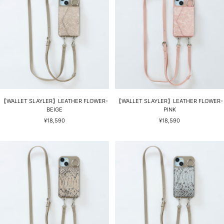
【WALLET SLAYLER】LEATHER FLOWER-
【WALLET SLAYLER】LEATHER FLOWER-
BEIGE
PINK
セ
セ
¥18,590
¥18,590
ー
ー
ル
ル
価
価
格
格