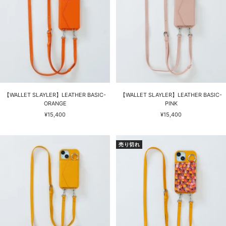
【WALLET SLAYLER】LEATHER BASIC-
【WALLET SLAYLER】LEATHER BASIC-
ORANGE
PINK
セ
セ
¥15,400
¥15,400
ー
ー
ル
ル
価
価
売り切れ
格
格