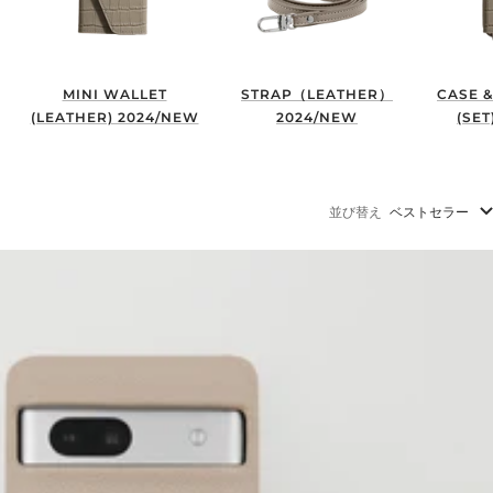
MINI WALLET
STRAP（LEATHER）
CASE &
(LEATHER) 2024/NEW
2024/NEW
(SET
並び替え
ベストセラー