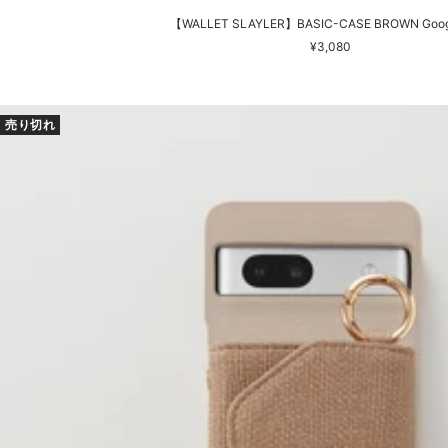
【WALLET SLAYLER】BASIC-CASE BROWN Google
セ
¥3,080
ー
ル
価
売り切れ
格