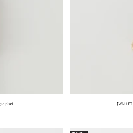
e pixel
【WALLET 