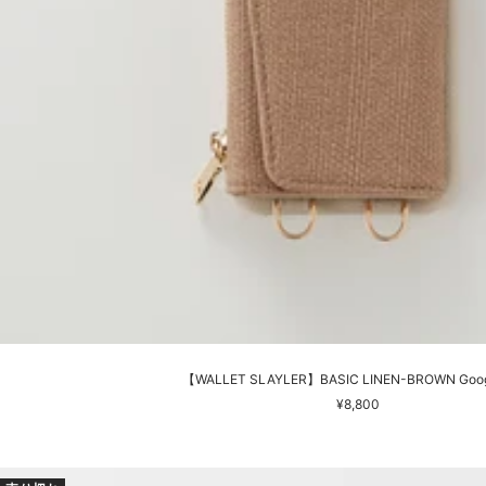
【WALLET SLAYLER】BASIC LINEN-BROWN Googl
セ
¥8,800
ー
ル
価