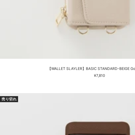
【WALLET SLAYLER】BASIC STANDARD-BEIGE Goog
セ
¥7,810
ー
ル
価
売り切れ
格