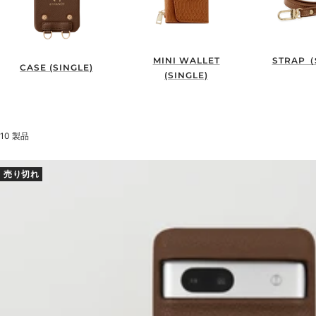
MINI WALLET
STRAP（
CASE (SINGLE)
(SINGLE)
10 製品
売り切れ