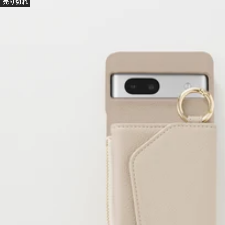
売り切れ
格