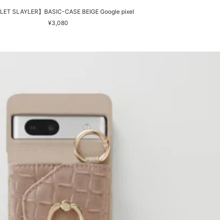
ET SLAYLER】BASIC-CASE BEIGE Google pixel
セ
¥3,080
ー
ル
価
格