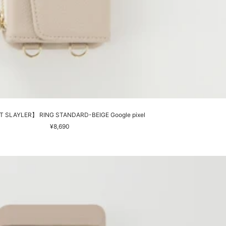
 SLAYLER】 RING STANDARD-BEIGE Google pixel
セ
¥8,690
ー
ル
価
格