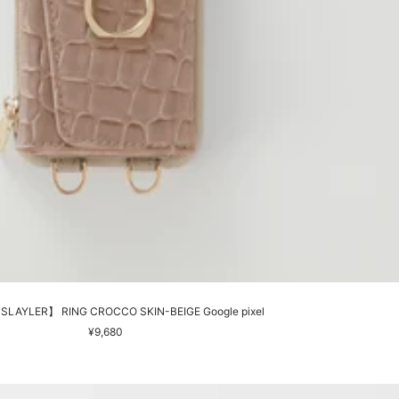
SLAYLER】 RING CROCCO SKIN-BEIGE Google pixel
セ
¥9,680
ー
ル
価