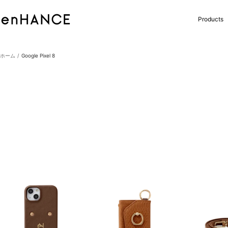
コ
ン
enHANCE
Products
テ
ン
ツ
へ
ホーム
Google Pixel 8
ス
キ
ッ
プ