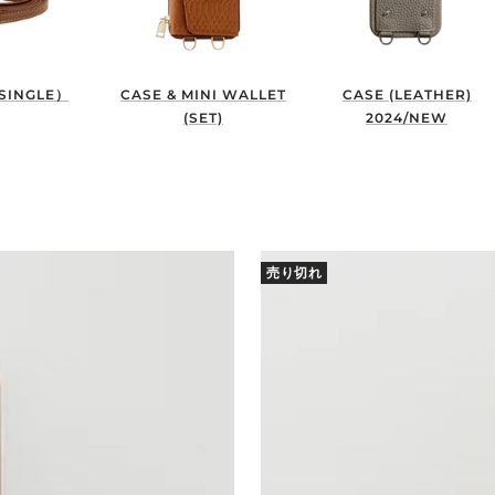
SINGLE）
CASE & MINI WALLET
CASE (LEATHER)
(SET)
2024/NEW
売り切れ