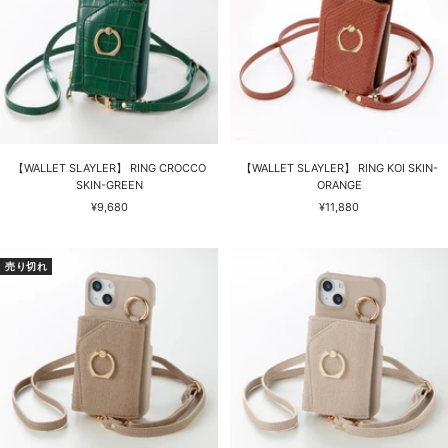
【WALLET SLAYLER】 RING CROCCO
【WALLET SLAYLER】 RING KOI SKIN-
SKIN-GREEN
ORANGE
セ
セ
¥9,680
¥11,880
ー
ー
ル
ル
価
価
売り切れ
格
格