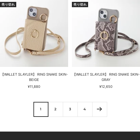
価
格
売り切れ
売り切れ
格
【WALLET SLAYLER】 RING SNAKE SKIN-
【WALLET SLAYLER】 RING SNAKE SKIN-
BEIGE
GRAY
セ
セ
¥11,880
¥12,650
ー
ー
ル
ル
価
価
格
格
1
2
3
4