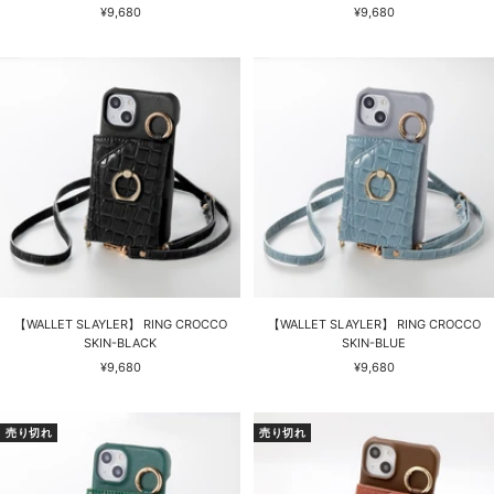
セ
セ
¥9,680
¥9,680
ー
ー
ル
ル
価
価
格
格
【WALLET SLAYLER】 RING CROCCO
【WALLET SLAYLER】 RING CROCCO
SKIN-BLACK
SKIN-BLUE
セ
セ
¥9,680
¥9,680
ー
ー
ル
ル
価
価
売り切れ
売り切れ
格
格