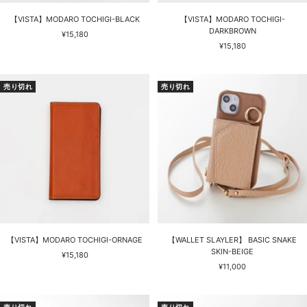
【VISTA】MODARO TOCHIGI-BLACK
【VISTA】MODARO TOCHIGI-
DARKBROWN
セ
¥15,180
セ
ー
¥15,180
ー
ル
ル
価
価
格
売り切れ
売り切れ
格
【VISTA】MODARO TOCHIGI-ORNAGE
【WALLET SLAYLER】 BASIC SNAKE
SKIN-BEIGE
セ
¥15,180
セ
ー
¥11,000
ー
ル
ル
価
価
格