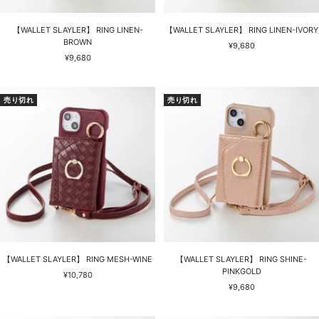
【WALLET SLAYLER】 RING LINEN-
【WALLET SLAYLER】 RING LINEN-IVORY
BROWN
セ
¥9,680
セ
¥9,680
ー
ー
ル
ル
価
価
格
売り切れ
売り切れ
格
【WALLET SLAYLER】 RING MESH-WINE
【WALLET SLAYLER】 RING SHINE-
PINKGOLD
セ
¥10,780
セ
ー
¥9,680
ー
ル
ル
価