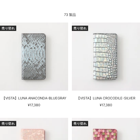
73 製品
売り切れ
売り切れ
【VISTA】LUNA ANACONDA-BLUEGRAY
【VISTA】LUNA CROCODILE-SILVER
セ
セ
¥17,380
¥17,380
ー
ー
ル
ル
価
価
売り切れ
売り切れ
格
格