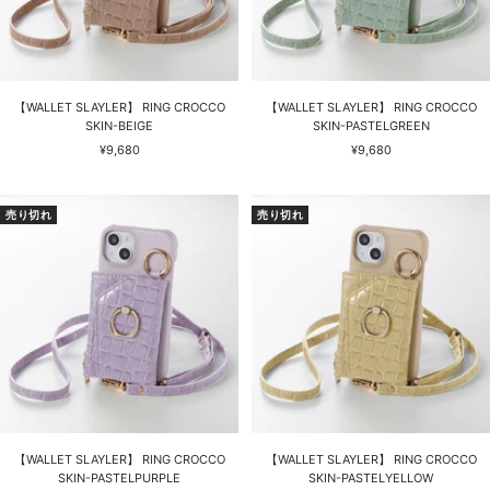
【WALLET SLAYLER】 RING CROCCO
【WALLET SLAYLER】 RING CROCCO
SKIN-BEIGE
SKIN-PASTELGREEN
セ
セ
¥9,680
¥9,680
ー
ー
ル
ル
価
価
売り切れ
売り切れ
格
格
【WALLET SLAYLER】 RING CROCCO
【WALLET SLAYLER】 RING CROCCO
SKIN-PASTELPURPLE
SKIN-PASTELYELLOW