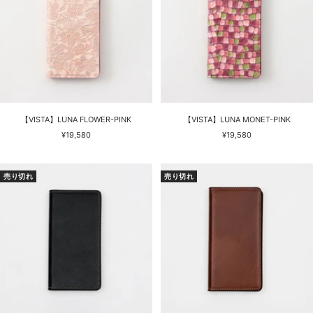
【VISTA】LUNA FLOWER-PINK
【VISTA】LUNA MONET-PINK
セ
セ
¥19,580
¥19,580
ー
ー
ル
ル
価
価
売り切れ
売り切れ
格
格