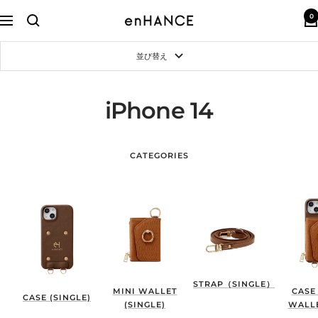
コ
0
ン
enHANCE
ナ
テ
ビ
ン
ゲ
並び替え
ツ
ー
へ
シ
ス
ョ
キ
ン
iPhone 14
ッ
プ
CATEGORIES
STRAP（SINGLE）
MINI WALLET
CASE
CASE (SINGLE)
(SINGLE)
WALLE