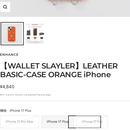
ズ
ー
ム
イ
ン
ENHANCE
【WALLET SLAYLER】LEATHER
BASIC-CASE ORANGE iPhone
セ
¥4,840
ー
SKU:
wallets-leather-caseiphone17plusorange
ル
価
機種:
iPhone 17 Plus
格
iPhone 17 Pro Max
iPhone 17 Plus
iPhone 17 Pro