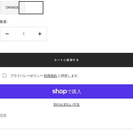
ORANGE
数量:
数
数
量
量
を
を
減
増
ら
や
カートに追加する
す
す
プライバシーポリシー
利用規約
に同意します。
別のお支払い方法
共有