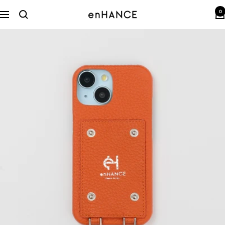
コ
0
ン
enHANCE
ナ
テ
ビ
ン
ゲ
ツ
ー
へ
シ
ス
ョ
キ
ン
ッ
プ