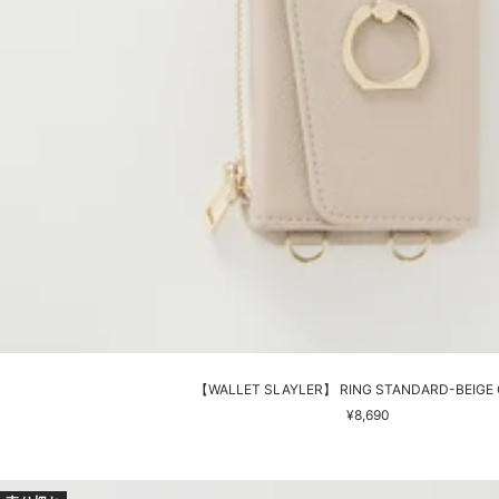
【WALLET SLAYLER】 RING STANDARD-BEIGE 
セ
¥8,690
ー
ル
価