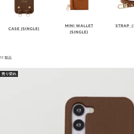
MINI WALLET
STRAP（
CASE (SINGLE)
(SINGLE)
11 製品
売り切れ