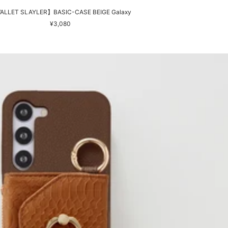
LLET SLAYLER】BASIC-CASE BEIGE Galaxy
セ
¥3,080
ー
ル
価
格