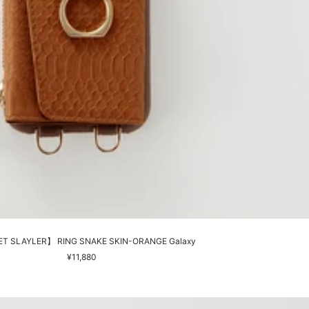
T SLAYLER】 RING SNAKE SKIN-ORANGE Galaxy
セ
¥11,880
ー
ル
価