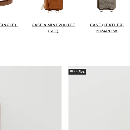
SINGLE）
CASE & MINI WALLET
CASE (LEATHER)
(SET)
2024/NEW
売り切れ