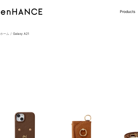
コ
ン
enHANCE
Products
テ
ン
ツ
へ
ホーム
Galaxy A21
ス
キ
ッ
プ