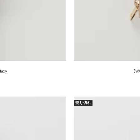
laxy
【WA
売り切れ