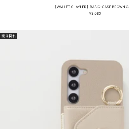
【WALLET SLAYLER】BASIC-CASE BROWN Ga
セ
¥3,080
ー
ル
価
売り切れ
格