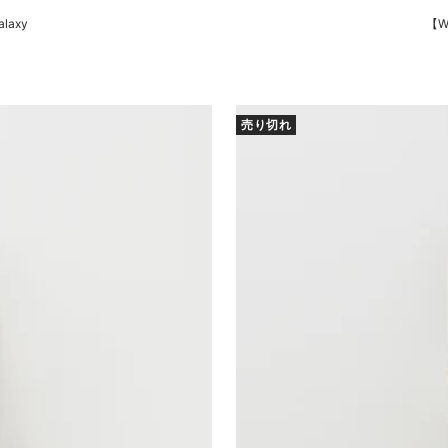
laxy
【WA
売り切れ