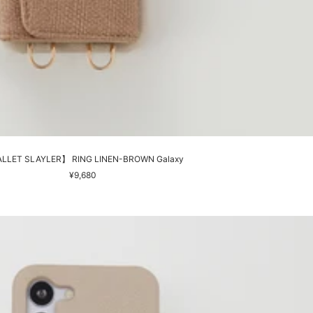
LLET SLAYLER】 RING LINEN-BROWN Galaxy
セ
¥9,680
ー
ル
価
格