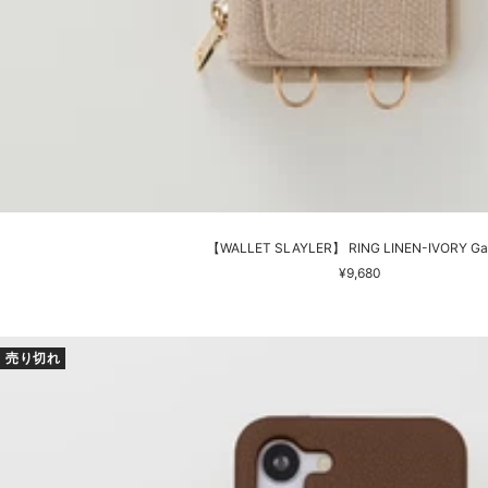
【WALLET SLAYLER】 RING LINEN-IVORY Ga
セ
¥9,680
ー
ル
価
売り切れ
格