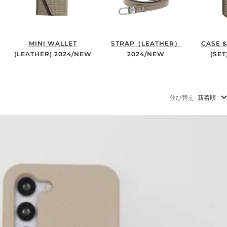
MINI WALLET
STRAP（LEATHER）
CASE &
(LEATHER) 2024/NEW
2024/NEW
(SET
並び替え
新着順