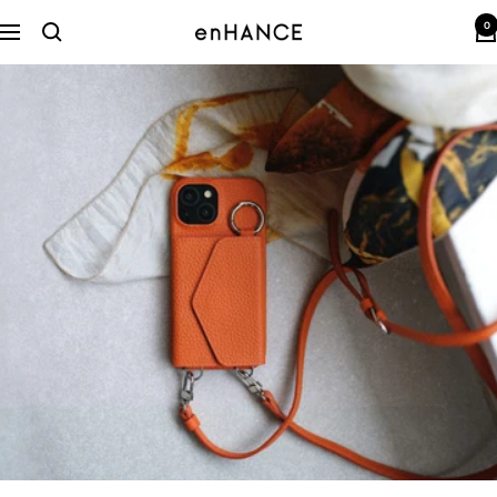
コ
0
ン
enHANCE
ナ
テ
ビ
ン
ゲ
ツ
ー
へ
シ
ス
ョ
キ
ン
ッ
プ