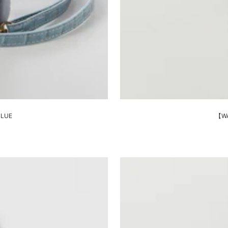
BLUE
【WA