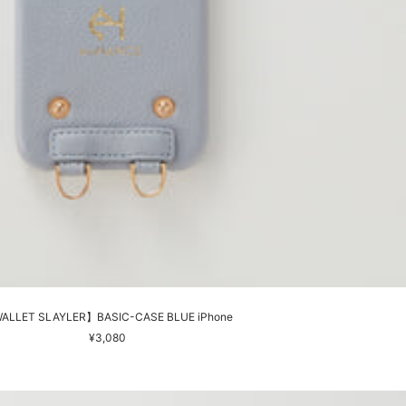
ALLET SLAYLER】BASIC-CASE BLUE iPhone
セ
¥3,080
ー
ル
価