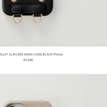
LLET SLAYLER】BASIC-CASE BLACK iPhone
セ
¥3,080
ー
ル
価
格