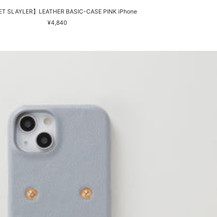
T SLAYLER】LEATHER BASIC-CASE PINK iPhone
セ
¥4,840
ー
ル
価
格