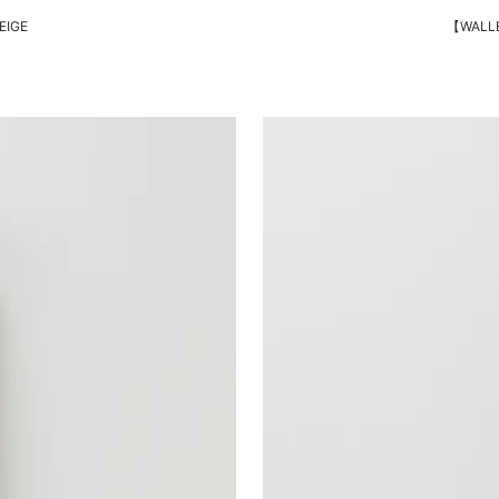
EIGE
【WALLE