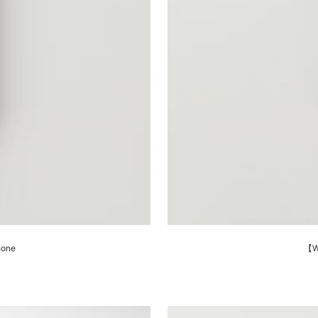
hone
【W