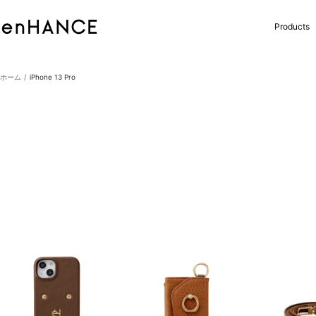
コ
ン
enHANCE
Products
テ
ン
ツ
へ
ホーム
iPhone 13 Pro
ス
キ
ッ
プ