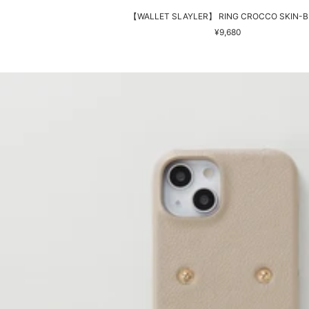
【WALLET SLAYLER】 RING CROCCO SKIN-B
セ
¥9,680
ー
ル
価
格