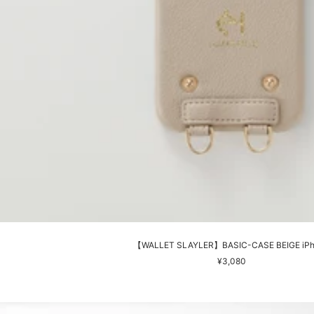
【WALLET SLAYLER】BASIC-CASE BEIGE iP
セ
¥3,080
ー
ル
価