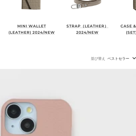
MINI WALLET
STRAP（LEATHER）
CASE &
(LEATHER) 2024/NEW
2024/NEW
(SET
並び替え
ベストセラー