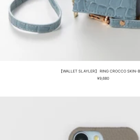
【WALLET SLAYLER】 RING CROCCO SKIN-
セ
¥9,680
ー
ル
価
格