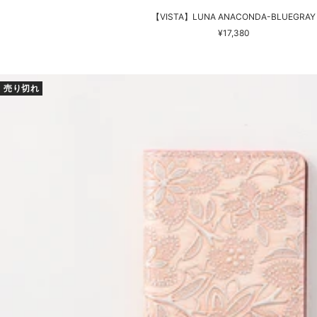
【VISTA】LUNA ANACONDA-BLUEGRAY
セ
¥17,380
ー
ル
価
売り切れ
格