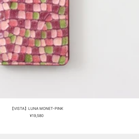
【VISTA】LUNA MONET-PINK
セ
¥19,580
ー
ル
価