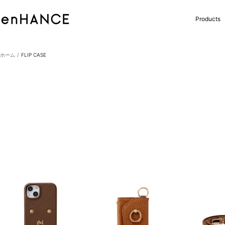
コ
ン
enHANCE
Products
テ
ン
ツ
へ
ホーム
FLIP CASE
ス
キ
ッ
プ