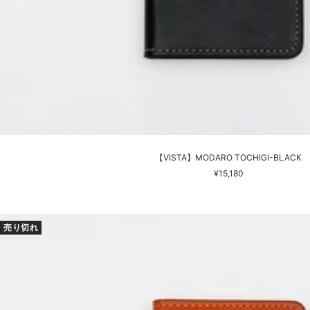
【VISTA】MODARO TOCHIGI-BLACK
セ
¥15,180
ー
ル
価
売り切れ
格