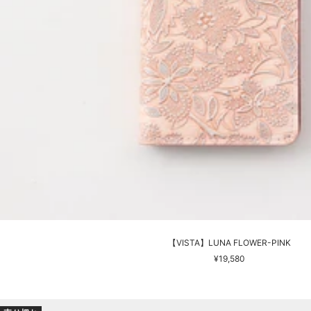
【VISTA】LUNA FLOWER-PINK
セ
¥19,580
ー
ル
価