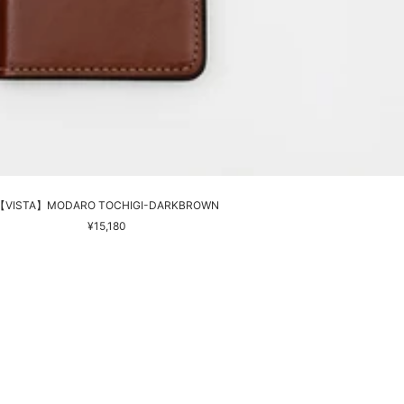
【VISTA】MODARO TOCHIGI-DARKBROWN
セ
¥15,180
ー
ル
価
格