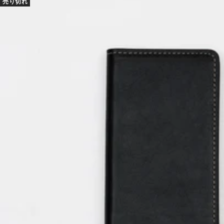
売り切れ
格