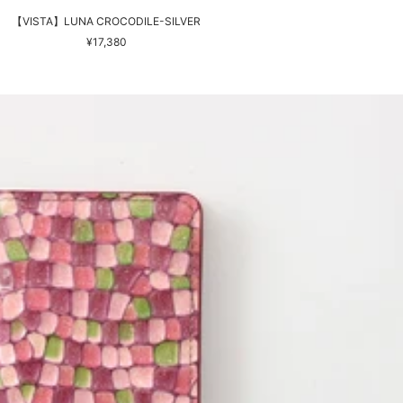
【VISTA】LUNA CROCODILE-SILVER
セ
¥17,380
ー
ル
価
格