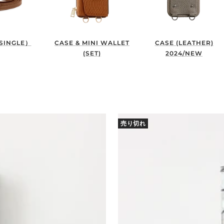
SINGLE）
CASE & MINI WALLET
CASE (LEATHER)
(SET)
2024/NEW
売り切れ