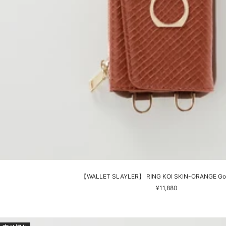
【WALLET SLAYLER】 RING KOI SKIN-ORANGE Goog
セ
¥11,880
ー
ル
価