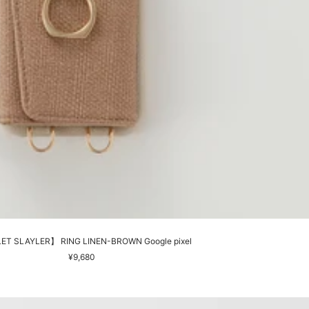
T SLAYLER】 RING LINEN-BROWN Google pixel
セ
¥9,680
ー
ル
価