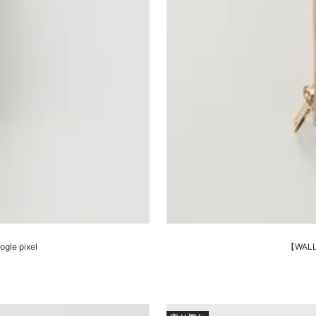
le pixel
【WALLE