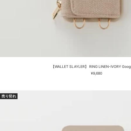
【WALLET SLAYLER】 RING LINEN-IVORY Google
セ
¥9,680
ー
ル
価
売り切れ
格