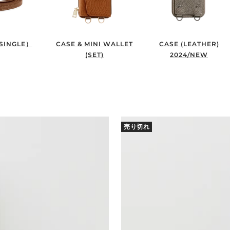
SINGLE）
CASE & MINI WALLET
CASE (LEATHER)
(SET)
2024/NEW
売り切れ