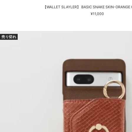
【WALLET SLAYLER】 BASIC SNAKE SKIN-ORANGE Go
セ
¥11,000
ー
ル
価
売り切れ
格