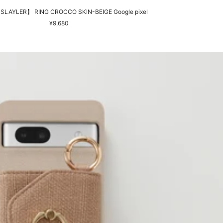
SLAYLER】 RING CROCCO SKIN-BEIGE Google pixel
セ
¥9,680
ー
ル
価
格