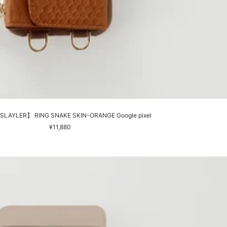
LAYLER】 RING SNAKE SKIN-ORANGE Google pixel
セ
¥11,880
ー
ル
価
格