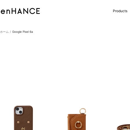
コ
ン
enHANCE
Products
テ
ン
ツ
へ
ホーム
Google Pixel 6a
ス
キ
ッ
プ