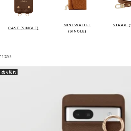
MINI WALLET
STRAP（
CASE (SINGLE)
(SINGLE)
11 製品
売り切れ