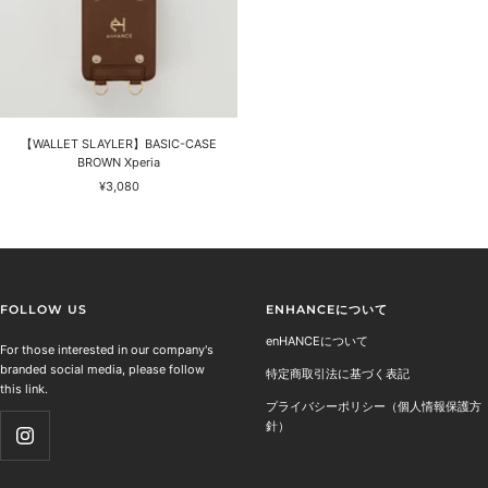
【WALLET SLAYLER】BASIC-CASE
BROWN Xperia
セ
¥3,080
ー
ル
価
格
FOLLOW US
ENHANCEについて
enHANCEについて
For those interested in our company's
branded social media, please follow
特定商取引法に基づく表記
this link.
プライバシーポリシー（個人情報保護方
針）