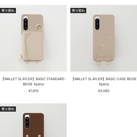
ル
ル
価
価
売り切れ
売り切れ
格
格
【WALLET SLAYLER】BASIC STANDARD-
【WALLET SLAYLER】BASIC-CASE BEIGE
BEIGE Xperia
Xperia
セ
セ
¥7,810
¥3,080
ー
ー
ル
ル
価
価
売り切れ
格
格