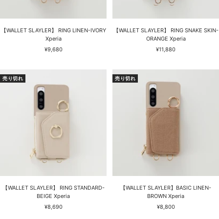
【WALLET SLAYLER】 RING LINEN-IVORY
【WALLET SLAYLER】 RING SNAKE SKIN-
Xperia
ORANGE Xperia
セ
セ
¥9,680
¥11,880
ー
ー
ル
ル
価
価
売り切れ
売り切れ
格
格
【WALLET SLAYLER】 RING STANDARD-
【WALLET SLAYLER】BASIC LINEN-
BEIGE Xperia
BROWN Xperia
セ
セ
¥8,690
¥8,800
ー
ー