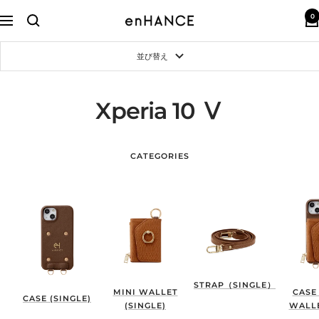
コ
0
ン
enHANCE
ナ
テ
ビ
ン
ゲ
並び替え
ツ
ー
へ
シ
ス
ョ
キ
ン
Xperia 10 Ⅴ
ッ
プ
CATEGORIES
STRAP（SINGLE）
MINI WALLET
CASE
CASE (SINGLE)
(SINGLE)
WALLE