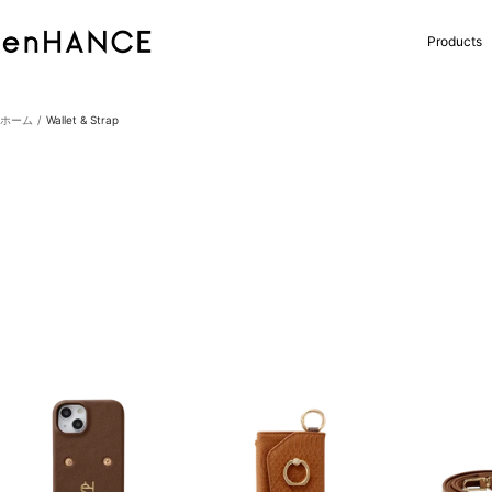
コ
ン
enHANCE
Products
テ
ン
ツ
へ
ホーム
Wallet & Strap
ス
キ
ッ
プ