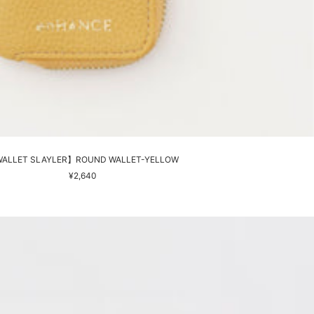
ALLET SLAYLER】ROUND WALLET-YELLOW
セ
¥2,640
ー
ル
価
格