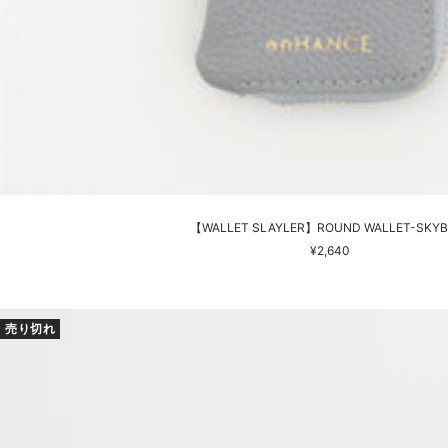
【WALLET SLAYLER】ROUND WALLET-SKYB
セ
¥2,640
ー
ル
価
売り切れ
格