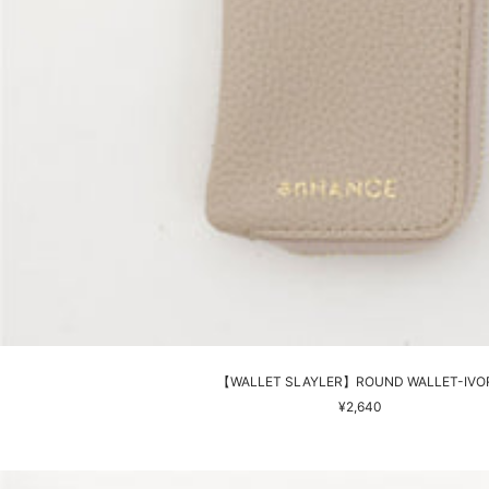
【WALLET SLAYLER】ROUND WALLET-IVO
セ
¥2,640
ー
ル
価