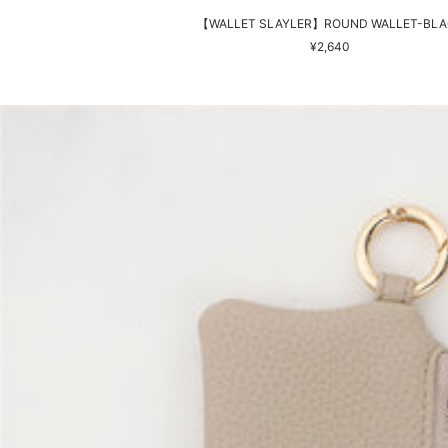
【WALLET SLAYLER】ROUND WALLET-BLA
セ
¥2,640
ー
ル
価
格