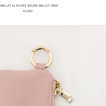
WALLET SLAYLER】ROUND WALLET-GRAY
セ
¥2,640
ー
ル
価
格