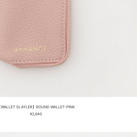
WALLET SLAYLER】ROUND WALLET-PINK
セ
¥2,640
ー
ル
価