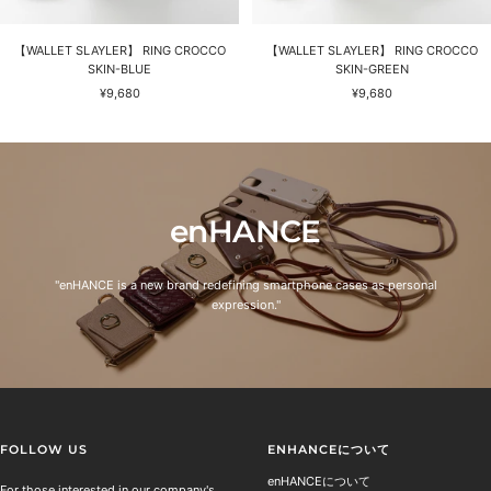
【WALLET SLAYLER】 RING CROCCO
【WALLET SLAYLER】 RING CROCCO
SKIN-BLUE
SKIN-GREEN
セ
セ
¥9,680
¥9,680
ー
ー
ル
ル
価
価
格
格
enHANCE
"enHANCE is a new brand redefining smartphone cases as personal
expression."
FOLLOW US
ENHANCEについて
enHANCEについて
For those interested in our company's