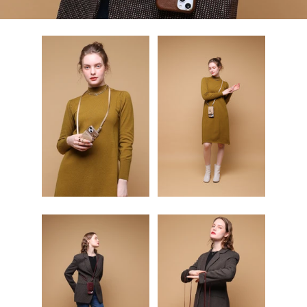
ス
ス
ラ
ラ
イ
イ
ド
ド
に
に
移
移
動
動
1
2