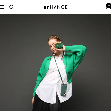
コ
0
ン
enHANCE
ナ
テ
ビ
ン
ゲ
ツ
ー
へ
シ
ス
ョ
キ
ン
ッ
プ