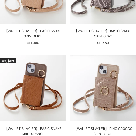
【WALLET SLAYLER】 BASIC SNAKE
【WALLET SLAYLER】 BASIC SNAKE
SKIN-BEIGE
SKIN-GRAY
セ
セ
¥11,000
¥11,880
ー
ー
ル
ル
価
価
売り切れ
格
格
【WALLET SLAYLER】 BASIC SNAKE
【WALLET SLAYLER】 RING CROCCO
SKIN-ORANGE
SKIN-BEIGE