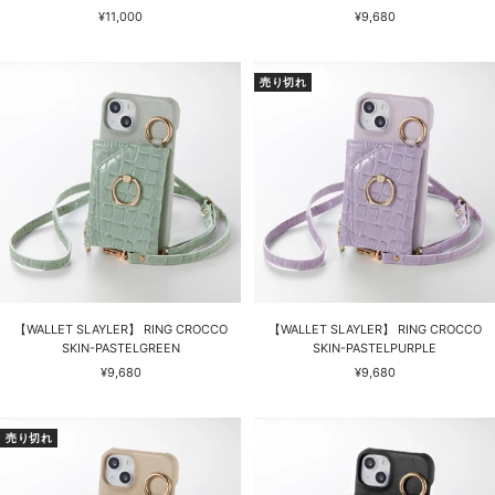
セ
セ
¥11,000
¥9,680
ー
ー
ル
ル
価
価
売り切れ
格
格
【WALLET SLAYLER】 RING CROCCO
【WALLET SLAYLER】 RING CROCCO
SKIN-PASTELGREEN
SKIN-PASTELPURPLE
セ
セ
¥9,680
¥9,680
ー
ー
ル
ル
価
価
売り切れ
格
格