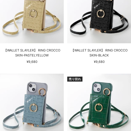
【WALLET SLAYLER】 RING CROCCO
【WALLET SLAYLER】 RING CROCCO
SKIN-PASTELYELLOW
SKIN-BLACK
セ
セ
¥9,680
¥9,680
ー
ー
ル
ル
価
価
売り切れ
格
格