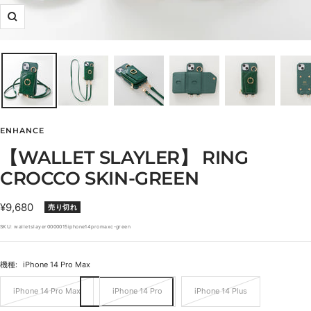
ズ
ー
ム
イ
ン
ENHANCE
【WALLET SLAYLER】 RING
CROCCO SKIN-GREEN
セ
¥9,680
売り切れ
ー
SKU:
walletslayer0000015iphone14promaxc-green
ル
価
機種:
iPhone 14 Pro Max
格
iPhone 14 Pro Max
iPhone 14 Pro
iPhone 14 Plus