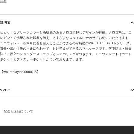
共有
説明文
ビビットなグリーンカラーと高級感のあるクロコ型押しデザインが特徴。クロコ柄は、エ
レガントで洗練された印象を与え、さまざまなスタイルに合わせてお使いいただけます。
ミニウォレットを簡単に着せ替えることができるのが特徴のWALLET SLAYLERシリーズ。
気分や出かけ先の用途に合わせて、付け替えができるスマホケースです。落下防止・紛失
防止に役立つショルダーストラップとスマホリングがつきます。ミニウォレットはカード
ポケットとファスナーポケットがついております。ます。
【walletslayler
0000015】
SPEC
配送と返品について