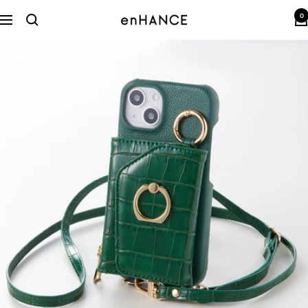
コ
0
ン
enHANCE
ナ
テ
ビ
ン
ゲ
ツ
ー
へ
シ
ス
ョ
キ
ン
ッ
プ