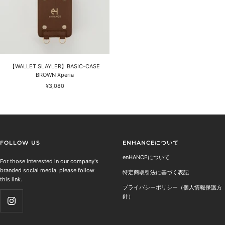
【WALLET SLAYLER】BASIC-CASE
BROWN Xperia
セ
¥3,080
ー
ル
価
格
FOLLOW US
ENHANCEについて
enHANCEについて
For those interested in our company's
branded social media, please follow
特定商取引法に基づく表記
this link.
プライバシーポリシー（個人情報保護方
針）