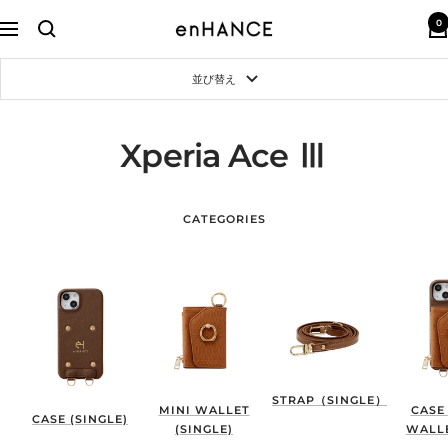
コ
0
ン
enHANCE
ナ
テ
ビ
ン
ゲ
並び替え
ツ
ー
へ
シ
ス
ョ
キ
ン
Xperia Ace Ⅲ
ッ
プ
CATEGORIES
STRAP（SINGLE）
MINI WALLET
CASE
CASE (SINGLE)
(SINGLE)
WALLE