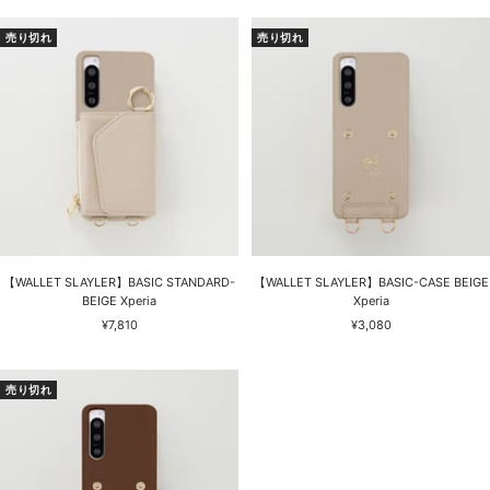
ル
ル
価
価
売り切れ
売り切れ
格
格
【WALLET SLAYLER】BASIC STANDARD-
【WALLET SLAYLER】BASIC-CASE BEIGE
BEIGE Xperia
Xperia
セ
セ
¥7,810
¥3,080
ー
ー
ル
ル
価
価
売り切れ
格
格