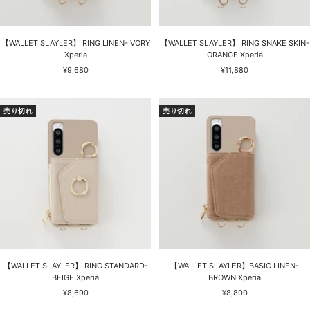
【WALLET SLAYLER】 RING LINEN-IVORY
【WALLET SLAYLER】 RING SNAKE SKIN-
Xperia
ORANGE Xperia
セ
セ
¥9,680
¥11,880
ー
ー
ル
ル
価
価
売り切れ
売り切れ
格
格
【WALLET SLAYLER】 RING STANDARD-
【WALLET SLAYLER】BASIC LINEN-
BEIGE Xperia
BROWN Xperia
セ
セ
¥8,690
¥8,800
ー
ー