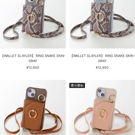
【WALLET SLAYLER】 RING SNAKE SKIN-
【WALLET SLAYLER】 RING SNAKE SKIN-
GRAY
GRAY
セ
セ
¥12,650
¥12,650
ー
ー
ル
ル
価
価
売り切れ
格
格