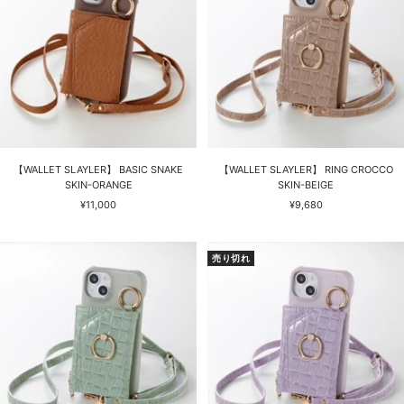
【WALLET SLAYLER】 BASIC SNAKE
【WALLET SLAYLER】 RING CROCCO
SKIN-ORANGE
SKIN-BEIGE
セ
セ
¥11,000
¥9,680
ー
ー
ル
ル
価
価
売り切れ
格
格