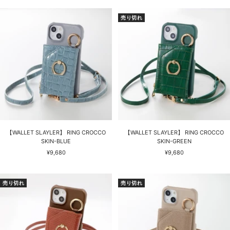
ル
ル
価
価
売り切れ
格
格
【WALLET SLAYLER】 RING CROCCO
【WALLET SLAYLER】 RING CROCCO
SKIN-BLUE
SKIN-GREEN
セ
セ
¥9,680
¥9,680
ー
ー
ル
ル
価
価
売り切れ
売り切れ
格
格