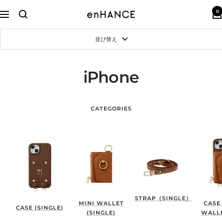
コ
0
ン
enHANCE
ナ
テ
ビ
ン
ゲ
並び替え
ツ
ー
へ
シ
ス
ョ
キ
ン
iPhone
ッ
プ
CATEGORIES
STRAP（SINGLE）
MINI WALLET
CASE
CASE (SINGLE)
(SINGLE)
WALLE