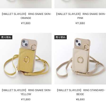
【WALLET SLAYLER】 RING SNAKE SKIN-
【WALLET SLAYLER】 RING SNAKE SKIN-
ORANGE
PINK
セ
セ
¥11,880
¥11,880
ー
ー
ル
ル
価
価
売り切れ
売り切れ
格
格
【WALLET SLAYLER】 RING SNAKE SKIN-
【WALLET SLAYLER】 RING STANDARD-
YELLOW
BEIGE
セ
セ
¥11,880
¥8,690
ー
ー