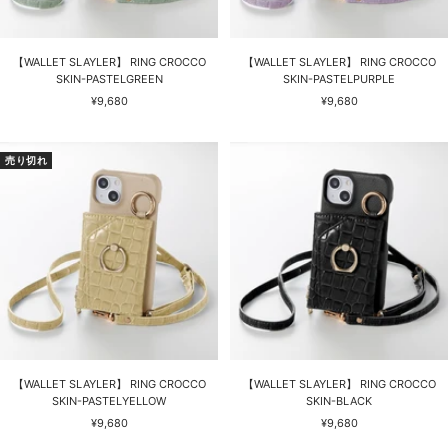
【WALLET SLAYLER】 RING CROCCO
【WALLET SLAYLER】 RING CROCCO
SKIN-PASTELGREEN
SKIN-PASTELPURPLE
セ
セ
¥9,680
¥9,680
ー
ー
ル
ル
価
価
売り切れ
格
格
【WALLET SLAYLER】 RING CROCCO
【WALLET SLAYLER】 RING CROCCO
SKIN-PASTELYELLOW
SKIN-BLACK
セ
セ
¥9,680
¥9,680
ー
ー