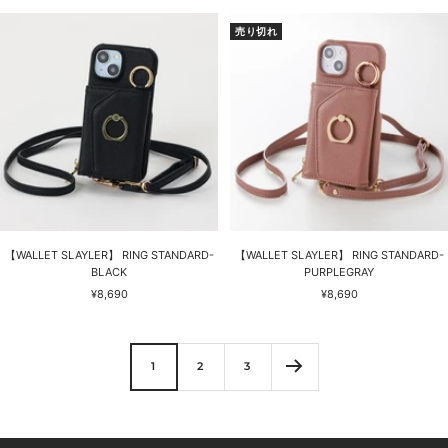
ル
ル
価
価
売り切れ
格
格
【WALLET SLAYLER】 RING STANDARD-
【WALLET SLAYLER】 RING STANDARD-
BLACK
PURPLEGRAY
セ
セ
¥8,690
¥8,690
ー
ー
ル
ル
価
価
格
格
1
2
3