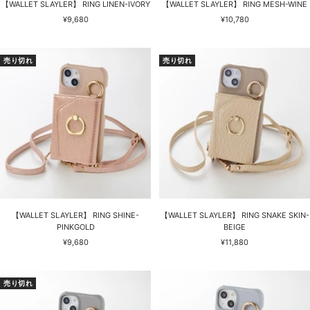
【WALLET SLAYLER】 RING LINEN-IVORY
【WALLET SLAYLER】 RING MESH-WINE
セ
セ
¥9,680
¥10,780
ー
ー
ル
ル
価
価
売り切れ
売り切れ
格
格
【WALLET SLAYLER】 RING SHINE-
【WALLET SLAYLER】 RING SNAKE SKIN-
PINKGOLD
BEIGE
セ
セ
¥9,680
¥11,880
ー
ー
ル
ル
価
価
売り切れ
格
格