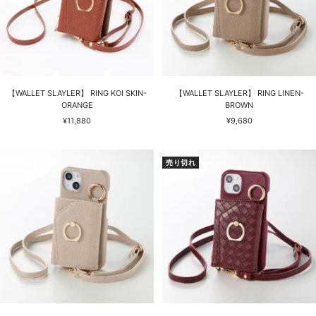
【WALLET SLAYLER】 RING KOI SKIN-
【WALLET SLAYLER】 RING LINEN-
ORANGE
BROWN
セ
セ
¥11,880
¥9,680
ー
ー
ル
ル
価
価
売り切れ
格
格