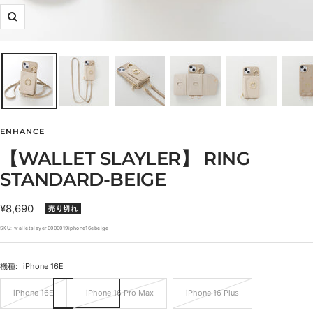
ズ
ー
ム
イ
ン
ENHANCE
【WALLET SLAYLER】 RING
STANDARD-BEIGE
セ
¥8,690
売り切れ
ー
SKU:
walletslayer0000019iphone16ebeige
ル
価
機種:
iPhone 16E
格
iPhone 16E
iPhone 16 Pro Max
iPhone 16 Plus