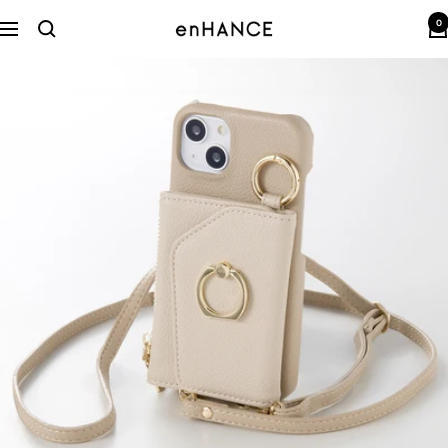
コ
0
ン
enHANCE
ナ
テ
ビ
ン
ゲ
ツ
ー
へ
シ
ス
ョ
キ
ン
ッ
プ