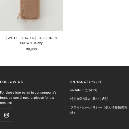
【WALLET SLAYLER】BASIC LINEN-
BROWN Galaxy
セ
¥8,800
ー
ル
価
格
FOLLOW US
ENHANCEについて
enHANCEについて
For those interested in our company's
branded social media, please follow
特定商取引法に基づく表記
this link.
プライバシーポリシー（個人情報保護方
針）