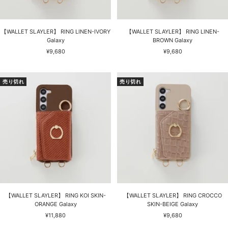
【WALLET SLAYLER】 RING LINEN-IVORY
【WALLET SLAYLER】 RING LINEN-
Galaxy
BROWN Galaxy
セ
セ
¥9,680
¥9,680
ー
ー
ル
ル
価
価
売り切れ
売り切れ
格
格
【WALLET SLAYLER】 RING KOI SKIN-
【WALLET SLAYLER】 RING CROCCO
ORANGE Galaxy
SKIN-BEIGE Galaxy
セ
セ
¥11,880
¥9,680
ー
ー