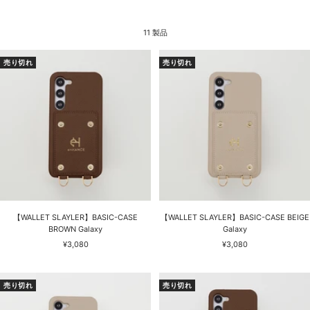
11 製品
売り切れ
売り切れ
【WALLET SLAYLER】BASIC-CASE
【WALLET SLAYLER】BASIC-CASE BEIGE
BROWN Galaxy
Galaxy
セ
セ
¥3,080
¥3,080
ー
ー
ル
ル
価
価
売り切れ
売り切れ
格
格