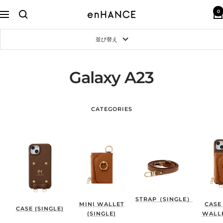
コ
0
ン
enHANCE
ナ
テ
ビ
ン
ゲ
並び替え
ツ
ー
へ
シ
ス
ョ
キ
ン
Galaxy A23
ッ
プ
CATEGORIES
STRAP（SINGLE）
MINI WALLET
CASE
CASE (SINGLE)
(SINGLE)
WALLE