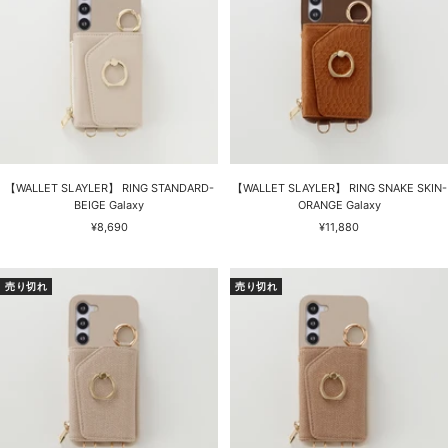
【WALLET SLAYLER】 RING STANDARD-
【WALLET SLAYLER】 RING SNAKE SKIN-
BEIGE Galaxy
ORANGE Galaxy
セ
セ
¥8,690
¥11,880
ー
ー
ル
ル
価
価
売り切れ
売り切れ
格
格