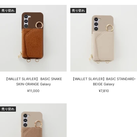
ル
ル
価
価
売り切れ
売り切れ
格
格
【WALLET SLAYLER】 BASIC SNAKE
【WALLET SLAYLER】BASIC STANDARD-
SKIN-ORANGE Galaxy
BEIGE Galaxy
セ
セ
¥11,000
¥7,810
ー
ー
ル
ル
価
価
売り切れ
格
格