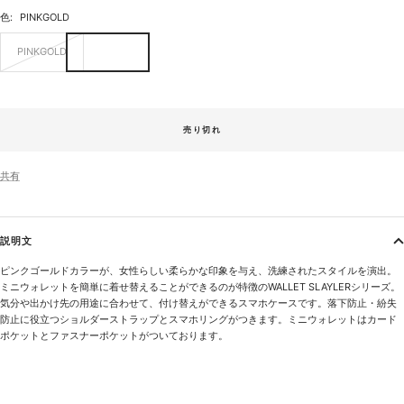
色:
PINKGOLD
PINKGOLD
売り切れ
共有
説明文
ピンクゴールドカラーが、女性らしい柔らかな印象を与え、洗練されたスタイルを演出。
ミニウォレットを簡単に着せ替えることができるのが特徴のWALLET SLAYLERシリーズ。
気分や出かけ先の用途に合わせて、付け替えができるスマホケースです。落下防止・紛失
防止に役立つショルダーストラップとスマホリングがつきます。ミニウォレットはカード
ポケットとファスナーポケットがついております。