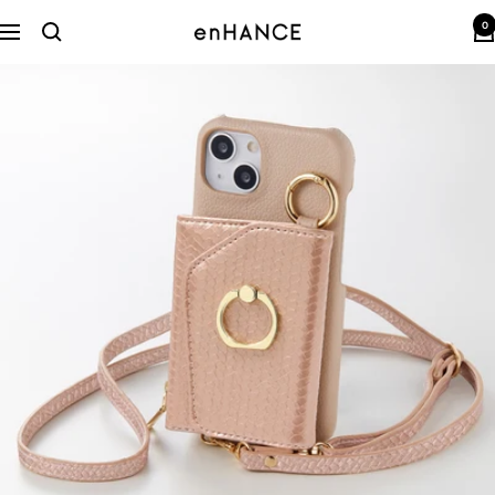
コ
0
ン
enHANCE
ナ
テ
ビ
ン
ゲ
ツ
ー
へ
シ
ス
ョ
キ
ン
ッ
プ