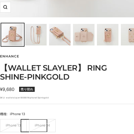
ズ
ー
ム
イ
ン
ENHANCE
【WALLET SLAYLER】 RING
SHINE-PINKGOLD
セ
¥9,680
売り切れ
ー
SKU:
walletslayer0000018iphone13pinkgold
ル
価
機種:
iPhone 13
格
iPhone 13
iPhone 14