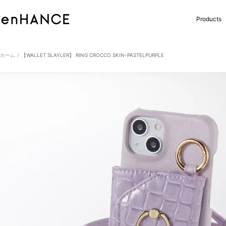
コ
ン
enHANCE
Products
テ
ン
ツ
へ
ホーム
【WALLET SLAYLER】 RING CROCCO SKIN-PASTELPURPLE
ス
キ
ッ
プ