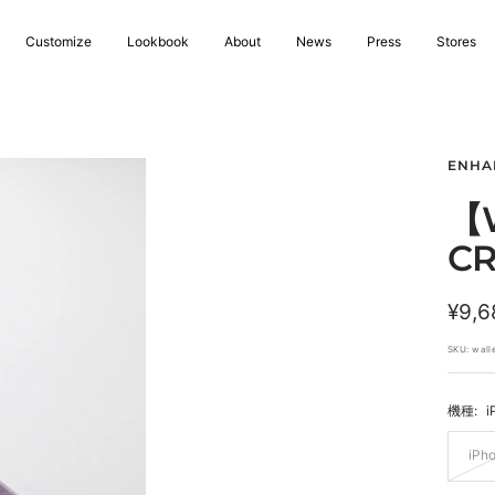
Customize
Lookbook
About
News
Press
Stores
ENHA
【W
CR
セ
¥9,6
ー
SKU:
wall
ル
機種:
i
価
格
iPh