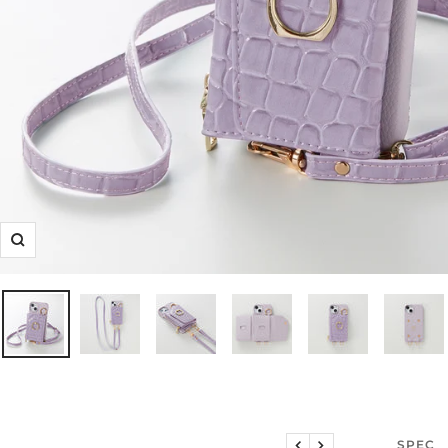
ズ
ー
ム
イ
ン
説明文
SPEC