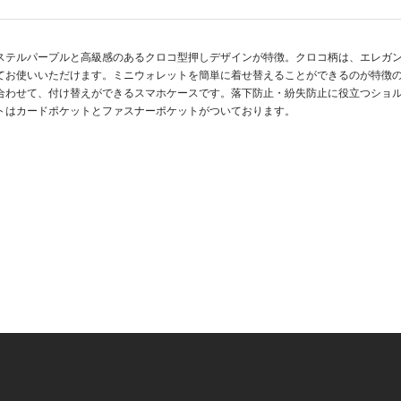
ステルパープルと高級感のあるクロコ型押しデザインが特徴。クロコ柄は、エレガ
お使いいただけます。ミニウォレットを簡単に着せ替えることができるのが特徴のWALL
合わせて、付け替えができるスマホケースです。落下防止・紛失防止に役立つショ
ットはカードポケットとファスナーポケットがついております。