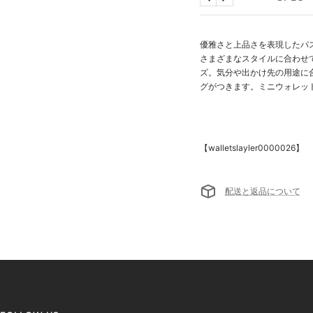
戻
次
る
へ
優雅さと上品さを表現したパ
さまざまなスタイルに合わせて
ズ。気分や出かけ先の用途に
グがつきます。ミニウォレ
【walletslayler
0000026】
配送と返品について