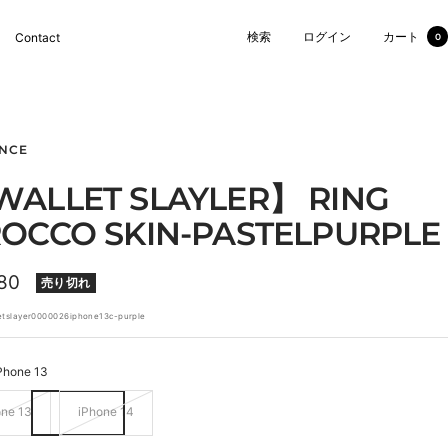
検索
ログイン
カート
Contact
0
NCE
ALLET SLAYLER】 RING
OCCO SKIN-PASTELPURPLE
80
売り切れ
etslayer0000026iphone13c-purple
Phone 13
one 13
iPhone 14