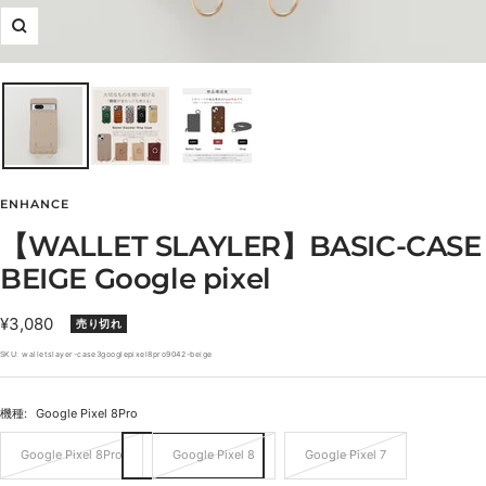
ズ
ー
ム
イ
ン
ENHANCE
【WALLET SLAYLER】BASIC-CASE
BEIGE Google pixel
セ
¥3,080
売り切れ
ー
SKU:
walletslayer-case3googlepixel8pro9042-beige
ル
価
機種:
Google Pixel 8Pro
格
Google Pixel 8Pro
Google Pixel 8
Google Pixel 7