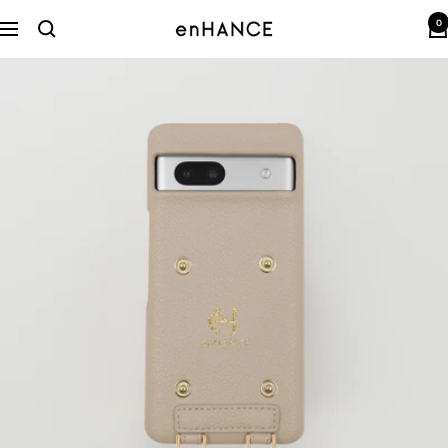
コ
0
ン
enHANCE
ナ
テ
ビ
ン
ゲ
ツ
ー
へ
シ
ス
ョ
キ
ン
ッ
プ