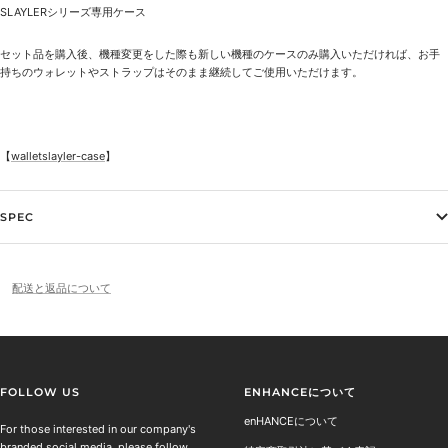
SLAYLERシリーズ専用ケース
セット品を購入後、機種変更をした際も新しい機種のケースのみ購入いただければ、お手
持ちのウォレットやストラップはそのまま継続してご使用いただけます。
【
walletslayler-case
】
SPEC
配送と返品について
FOLLOW US
ENHANCEについて
enHANCEについて
For those interested in our company's
branded social media, please follow