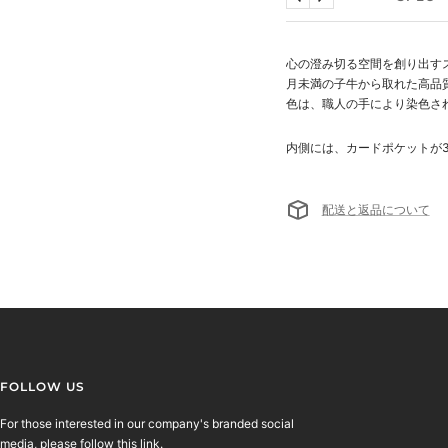
戻
次
る
へ
心の澄み切る空間を創り出す
月未満の子牛から取れた高品
色は、職人の手により染色さ
内側には、カードポケットが
配送と返品について
FOLLOW US
For those interested in our company's branded social
media, please follow this link.