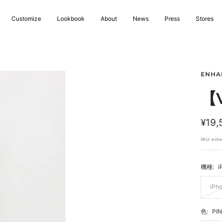
Customize
Lookbook
About
News
Press
Stores
ENHA
【V
セ
¥19,
ー
SKU:
enha
ル
機種:
i
価
格
iPh
色:
PI