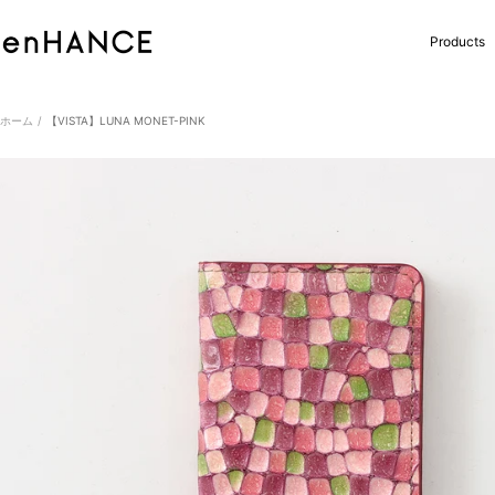
コ
ン
enHANCE
Products
テ
ン
ツ
へ
ホーム
【VISTA】LUNA MONET-PINK
ス
キ
ッ
プ