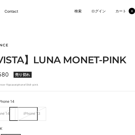
検索
ログイン
カート
Contact
0
NCE
ISTA】LUNA MONET-PINK
580
売り切れ
nce-flipcaseiphone13k4-pink
Phone 14
one 14
iPhone 13
NK