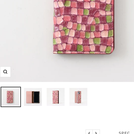
ズ
ー
ム
イ
ン
説明文
SPEC