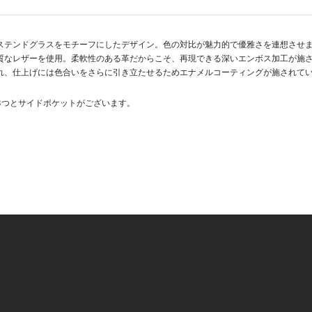
ステンドグラスをモチーフにしたデザイン。色の対比が魅力的で優雅さを連想させ
質なレザーを使用。柔軟性のある革だからこそ、再現できる深いエンボス加工が施
れ、仕上げには色合いをさらに引き立たせるためエナメルコーティングが施されて
3つとサイドポケットがございます。