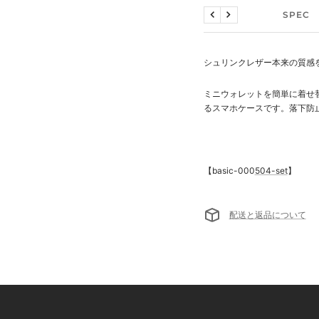
説明文
SPEC
戻
次
る
へ
シュリンクレザー本来の質感
ミニウォレットを簡単に着せ替
るスマホケースです。落下防
【basic-000
504-set
】
配送と返品について