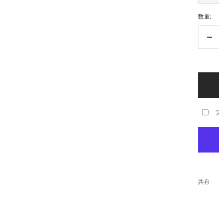
数量:
数
量
を
減
ら
す
共有