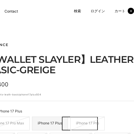
検索
ログイン
カート
Contact
0
NCE
ALLET SLAYLER】LEATHER
SIC-GREIGE
400
ets-leath-basiciphone17plus504
Phone 17 Plus
one 17 Pro Max
iPhone 17 Plus
iPhone 17 Pro