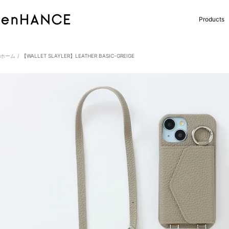
コ
ン
enHANCE
Products
テ
ン
ツ
へ
ホーム
【WALLET SLAYLER】LEATHER BASIC-GREIGE
ス
キ
ッ
プ