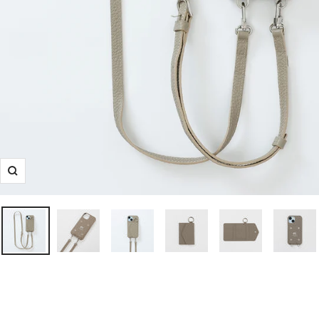
ズ
ー
ム
イ
ン