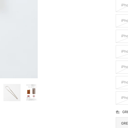
iPh
iPho
iPho
iPh
iPh
iPh
iPho
色:
GR
GRE