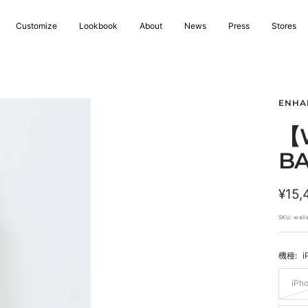
Customize
Lookbook
About
News
Press
Stores
ENHA
【W
BA
セ
¥15,
ー
SKU:
wall
ル
機種:
i
価
格
iPh