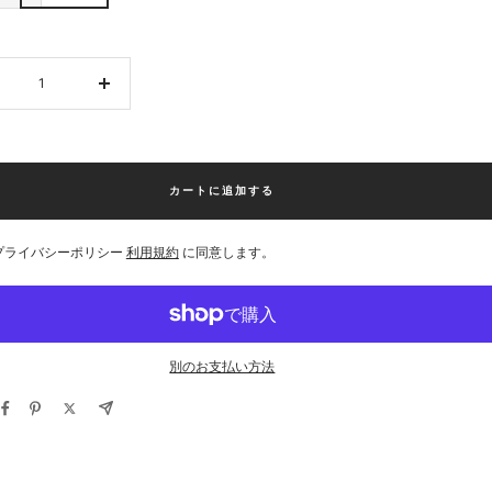
数
量
を
増
や
カートに追加する
す
プライバシーポリシー
利用規約
に同意します。
別のお支払い方法