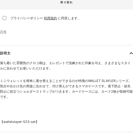
売り切れ
プライバシーポリシー
利用規約
に同意します。
共有
説明文
落ち着いた雰囲気のクロコ柄は、エレガントで洗練された印象を与え、さまざまなスタイ
ルに合わせてお使いいただけます。
ミニウォレットを簡単に着せ替えることができるのが特徴のWALLET SLAYLERシリーズ。
気分や出かけ先の用途に合わせて、付け替えができるスマホケースです。落下防止・紛失
防止に役立つショルダーストラップがつきます。カードケースには、カード2枚が収納可能
です。
【walletslayer-523-set】