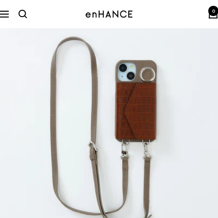
コ
0
ン
enHANCE
ナ
テ
ビ
ン
ゲ
ツ
ー
へ
シ
ス
ョ
キ
ン
ッ
プ