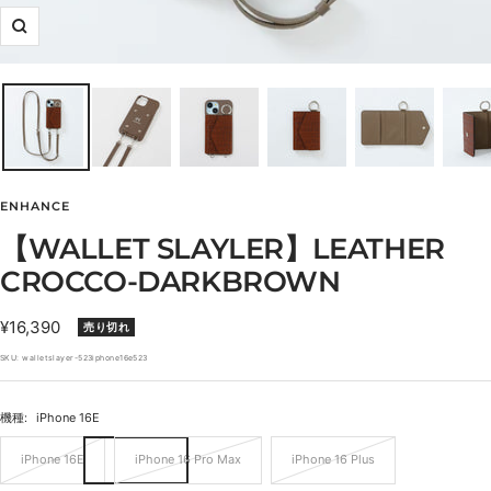
ズ
ー
ム
イ
ン
ENHANCE
【WALLET SLAYLER】LEATHER
CROCCO-DARKBROWN
セ
¥16,390
売り切れ
ー
SKU:
walletslayer-523iphone16e523
ル
価
機種:
iPhone 16E
格
iPhone 16E
iPhone 16 Pro Max
iPhone 16 Plus