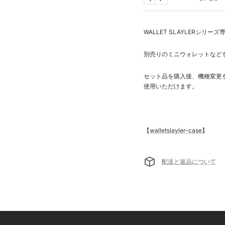
戻
次
る
へ
WALLET SLAYLERシリー
別売りのミニウォレットなどを
セット品を購入後、機種変更
使用いただけます。
【
walletslayler-case
】
配送と返品について