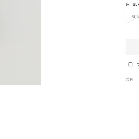
色:
BL
BL
共有