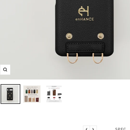
ズ
ー
ム
イ
ン
説明文
SPEC