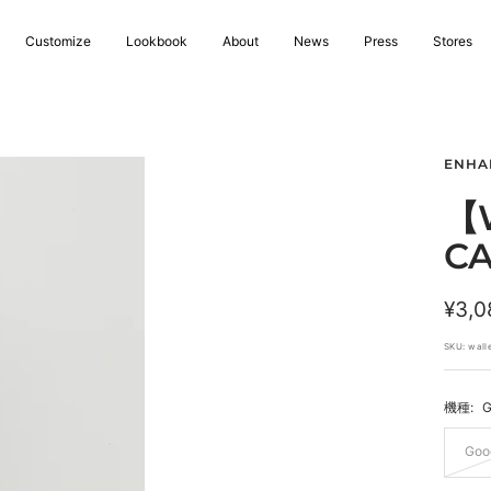
Customize
Lookbook
About
News
Press
Stores
ENHA
【W
CA
セ
¥3,0
ー
SKU:
wall
ル
機種:
G
価
格
Goog