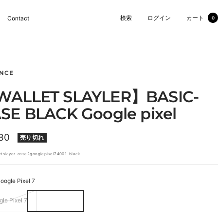
検索
ログイン
カート
Contact
0
NCE
ALLET SLAYLER】BASIC-
SE BLACK Google pixel
80
売り切れ
etslayer-case2googlepixel74001-black
oogle Pixel 7
le Pixel 7