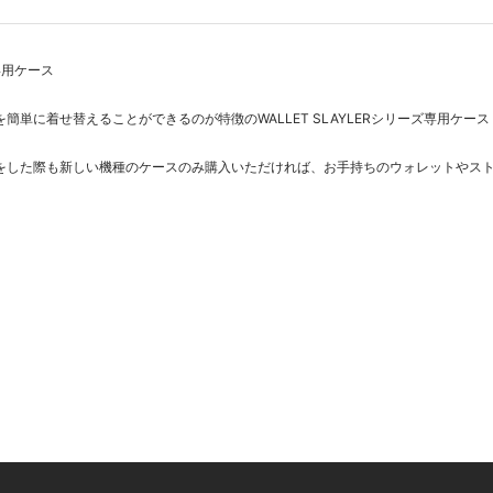
ズ専用ケース
簡単に着せ替えることができるのが特徴のWALLET SLAYLERシリーズ専用ケース
をした際も新しい機種のケースのみ購入いただければ、お手持ちのウォレットやス