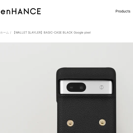
コ
ン
enHANCE
Products
テ
ン
ツ
へ
ホーム
【WALLET SLAYLER】BASIC-CASE BLACK Google pixel
ス
キ
ッ
プ