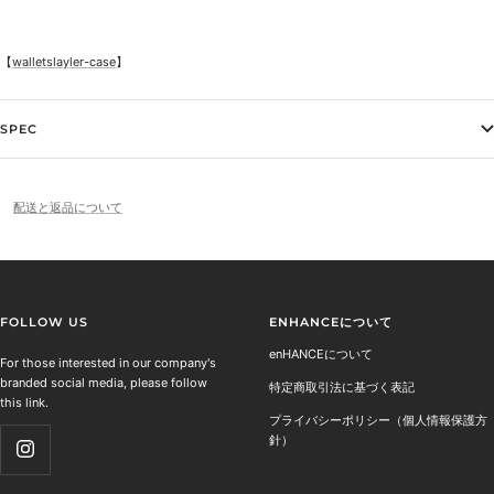
【
walletslayler-case
】
SPEC
配送と返品について
FOLLOW US
ENHANCEについて
enHANCEについて
For those interested in our company's
branded social media, please follow
特定商取引法に基づく表記
this link.
プライバシーポリシー（個人情報保護方
針）