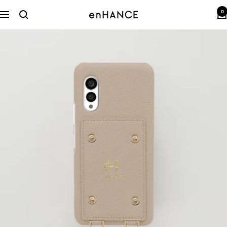
コ
0
ン
enHANCE
ナ
テ
ビ
ン
ゲ
ツ
ー
へ
シ
ス
ョ
キ
ン
ッ
プ