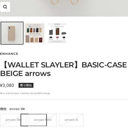
ズ
ー
ム
イ
ン
ENHANCE
【WALLET SLAYLER】BASIC-CASE
BEIGE arrows
セ
¥3,080
売り切れ
ー
SKU:
walletslayer-case4arrowswe9042-beige
ル
価
機種:
arrows We
格
arrows We
arrows NX9
arrows N