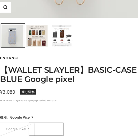
ズ
ー
ム
イ
ン
ENHANCE
【WALLET SLAYLER】BASIC-CASE
BLUE Google pixel
セ
¥3,080
売り切れ
ー
SKU:
walletslayer-case2googlepixel76026-l-blue
ル
価
機種:
Google Pixel 7
格
Google Pixel 7