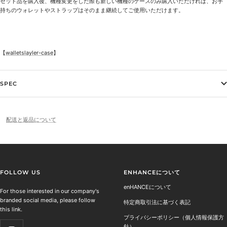
セット品を購入後、機種変更をした際も新しい機種のケースのみ購入いただければ、お手
持ちのウォレットやストラップはそのまま継続してご使用いただけます。
【
walletslayler-case
】
SPEC
配送と返品について
FOLLOW US
ENHANCEについて
enHANCEについて
For those interested in our company's
branded social media, please follow
特定商取引法に基づく表記
this link.
プライバシーポリシー（個人情報保護方
針）