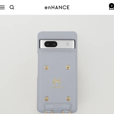
コ
0
ン
enHANCE
ナ
テ
ビ
ン
ゲ
ツ
ー
へ
シ
ス
ョ
キ
ン
ッ
プ