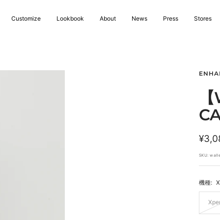
Customize
Lookbook
About
News
Press
Stores
ENHA
【W
CA
セ
¥3,0
ー
SKU:
wall
ル
機種:
X
価
格
Xper