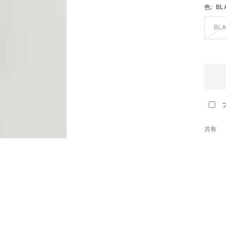
色:
BL
BL
共有