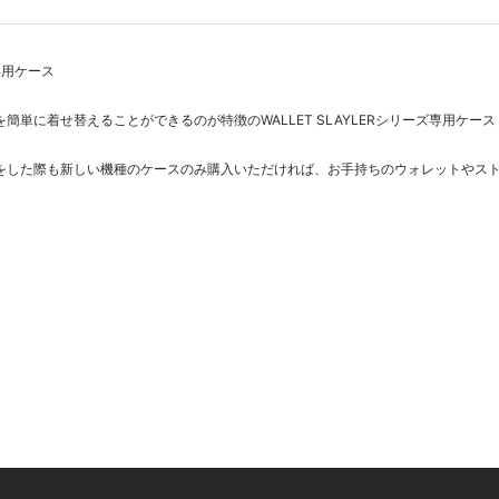
ズ専用ケース
簡単に着せ替えることができるのが特徴のWALLET SLAYLERシリーズ専用ケース
をした際も新しい機種のケースのみ購入いただければ、お手持ちのウォレットやス