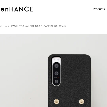
コ
ン
enHANCE
Products
テ
ン
ツ
へ
ホーム
【WALLET SLAYLER】BASIC-CASE BLACK Xperia
ス
キ
ッ
プ