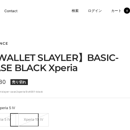
検索
ログイン
カート
Contact
0
NCE
ALLET SLAYLER】BASIC-
SE BLACK Xperia
80
売り切れ
etslayer-case2xperia5iv4001-black
peria 5 Ⅳ
ia 5 Ⅳ
Xperia 10 Ⅳ