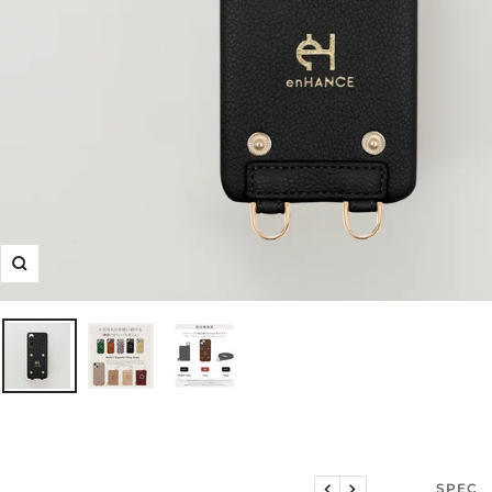
ズ
ー
ム
イ
ン
説明文
SPEC