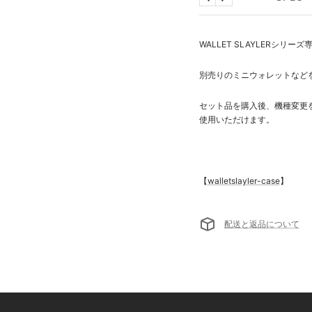
戻
次
る
へ
WALLET SLAYLERシリー
別売りのミニウォレットなどを
セット品を購入後、機種変更
使用いただけます。
【
walletslayler-case
】
配送と返品について