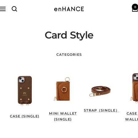
コ
0
ン
enHANCE
ナ
テ
ビ
ン
ゲ
ツ
ー
へ
Card Style
シ
ス
ョ
キ
ン
ッ
プ
CATEGORIES
STRAP（SINGLE）
MINI WALLET
CASE
CASE (SINGLE)
(SINGLE)
WALLE