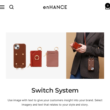
コ
0
ン
enHANCE
ナ
テ
ビ
ン
ゲ
ツ
ー
へ
シ
ス
ョ
キ
ン
ッ
プ
Switch System
Use image with text to give your customers insight into your brand. Select
imagery and text that relates to your style and story.