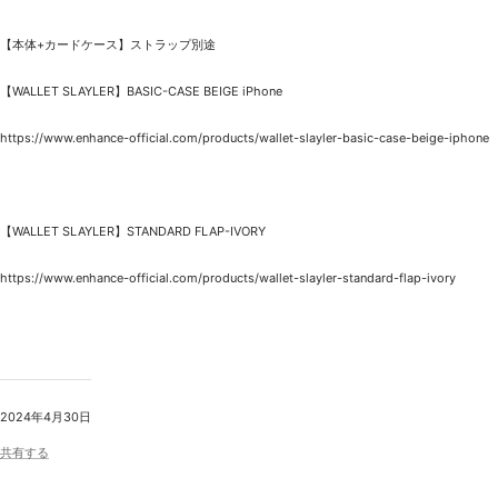
【本体+カードケース】ストラップ別途
【WALLET SLAYLER】BASIC-CASE BEIGE iPhone
https://www.enhance-official.com/products/wallet-slayler-basic-case-beige-iphone
【WALLET SLAYLER】STANDARD FLAP-IVORY
https://www.enhance-official.com/products/wallet-slayler-standard-flap-ivory
2024年4月30日
共有する