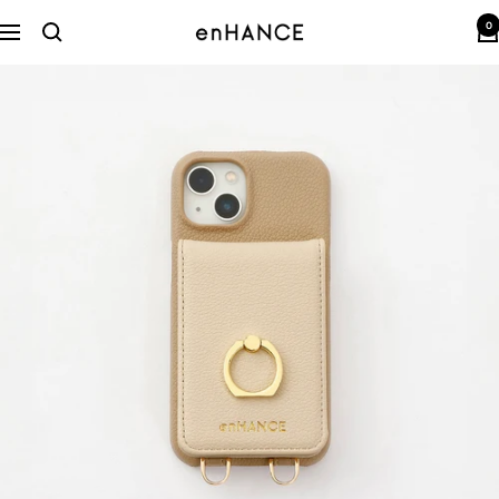
コ
0
ン
enHANCE
ナ
テ
ビ
ン
ゲ
ツ
ー
へ
シ
ス
ョ
キ
ン
ッ
プ