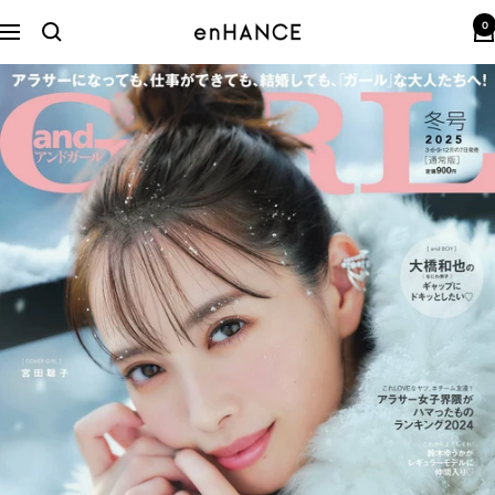
コ
0
ン
enHANCE
ナ
テ
ビ
ン
ゲ
ツ
ー
へ
シ
ス
ョ
キ
ン
ッ
プ