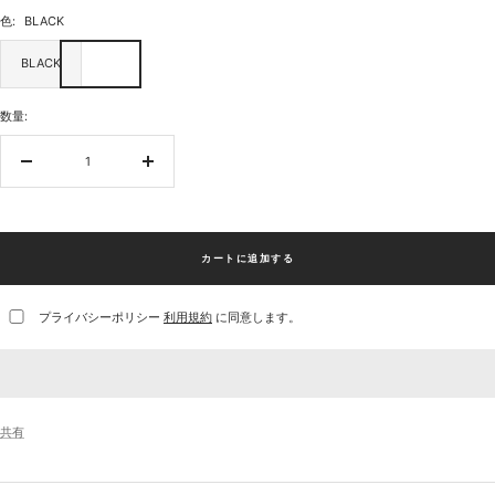
色:
BLACK
BLACK
数量:
数
数
量
量
を
を
減
増
ら
や
カートに追加する
す
す
プライバシーポリシー
利用規約
に同意します。
共有