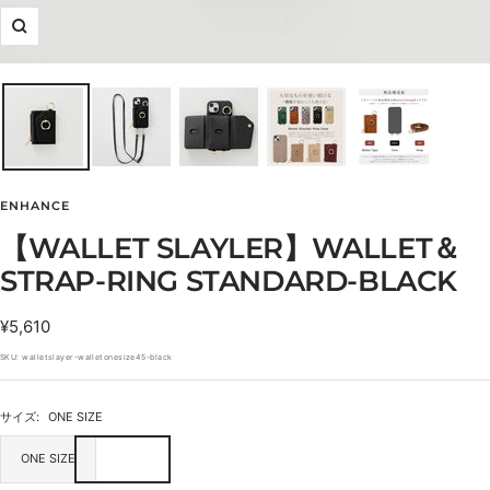
ズ
ー
ム
イ
ン
ENHANCE
【WALLET SLAYLER】WALLET＆
STRAP-RING STANDARD-BLACK
セ
¥5,610
ー
SKU:
walletslayer-walletonesize45-black
ル
価
サイズ:
ONE SIZE
格
ONE SIZE