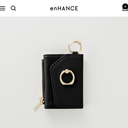
コ
0
ン
enHANCE
ナ
テ
ビ
ン
ゲ
ツ
ー
へ
シ
ス
ョ
キ
ン
ッ
プ