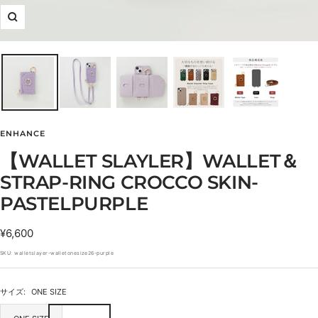
ズ
ー
ム
イ
ン
ENHANCE
【WALLET SLAYLER】WALLET＆
STRAP-RING CROCCO SKIN-
PASTELPURPLE
セ
¥6,600
ー
SKU:
walletslayer-walletonesize26-purple
ル
価
サイズ:
ONE SIZE
格