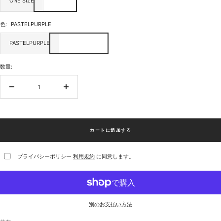
ONE SIZE
色:
PASTELPURPLE
PASTELPURPLE
数量:
数
数
量
量
を
を
減
増
ら
や
カートに追加する
す
す
プライバシーポリシー
利用規約
に同意します。
別のお支払い方法