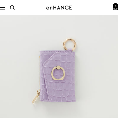
コ
0
ン
enHANCE
ナ
テ
ビ
ン
ゲ
ツ
ー
へ
シ
ス
ョ
キ
ン
ッ
プ