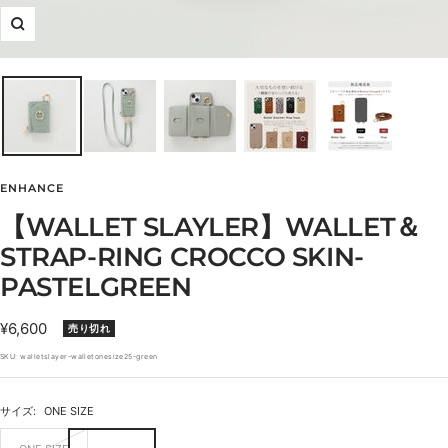
ズ
ー
ム
イ
ン
ENHANCE
【WALLET SLAYLER】WALLET＆
STRAP-RING CROCCO SKIN-
PASTELGREEN
セ
¥6,600
売り切れ
ー
SKU:
walletslayer-walletonesize25-green
ル
価
サイズ:
ONE SIZE
格