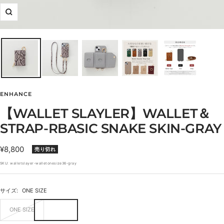
ズ
ー
ム
イ
ン
ENHANCE
【WALLET SLAYLER】WALLET＆
STRAP-RBASIC SNAKE SKIN-GRAY
セ
¥8,800
売り切れ
ー
SKU:
walletslayer-walletonesize36-gray
ル
価
サイズ:
ONE SIZE
格
ONE SIZE