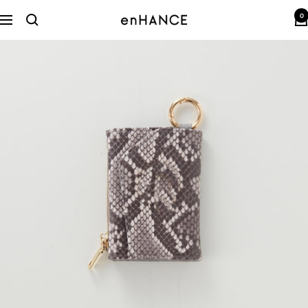
コ
0
ン
enHANCE
ナ
テ
ビ
ン
ゲ
ツ
ー
へ
シ
ス
ョ
キ
ン
ッ
プ