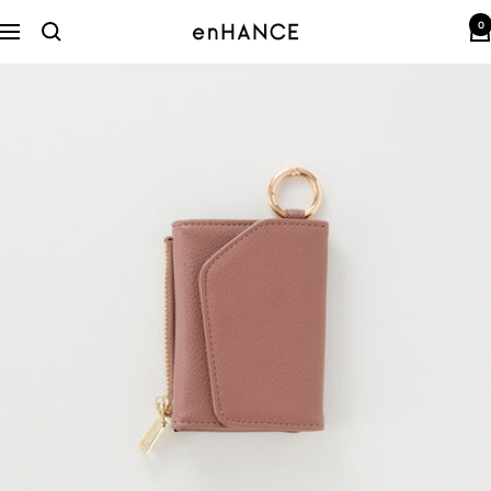
コ
0
ン
enHANCE
ナ
テ
ビ
ン
ゲ
ツ
ー
へ
シ
ス
ョ
キ
ン
ッ
プ