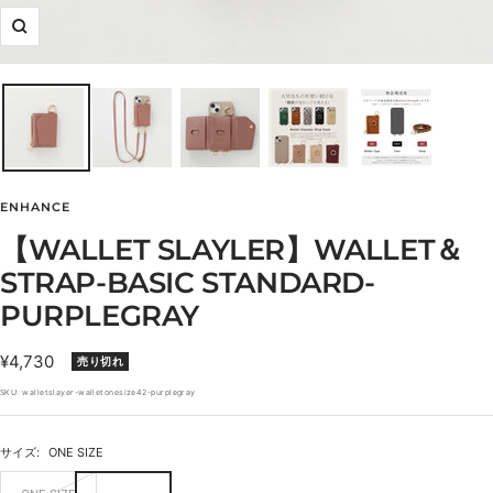
ズ
ー
ム
イ
ン
ENHANCE
【WALLET SLAYLER】WALLET＆
STRAP-BASIC STANDARD-
PURPLEGRAY
セ
¥4,730
売り切れ
ー
SKU:
walletslayer-walletonesize42-purplegray
ル
価
サイズ:
ONE SIZE
格