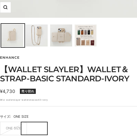
ズ
ー
ム
イ
ン
ENHANCE
【WALLET SLAYLER】WALLET＆
STRAP-BASIC STANDARD-IVORY
セ
¥4,730
売り切れ
ー
SKU:
walletslayer-walletonesize43-ivory
ル
価
サイズ:
ONE SIZE
格
ONE SIZE