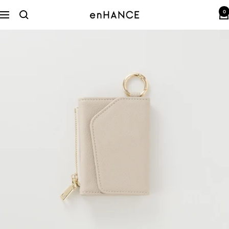
コ
0
ン
enHANCE
ナ
テ
ビ
ン
ゲ
ツ
ー
へ
シ
ス
ョ
キ
ン
ッ
プ