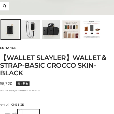
ズ
ー
ム
イ
ン
ENHANCE
【WALLET SLAYLER】WALLET＆
STRAP-BASIC CROCCO SKIN-
BLACK
セ
¥5,720
売り切れ
ー
SKU:
walletslayer-walletonesize38-black
ル
価
サイズ:
ONE SIZE
格