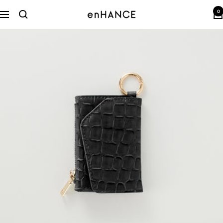
コ
0
ン
enHANCE
ナ
テ
ビ
ン
ゲ
ツ
ー
へ
シ
ス
ョ
キ
ン
ッ
プ