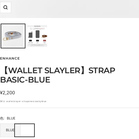
ズ
ー
ム
イ
ン
ENHANCE
【WALLET SLAYLER】STRAP
BASIC-BLUE
セ
¥2,200
ー
SKU:
walletslayer-straponesizeskyblue
ル
価
色:
BLUE
格
BLUE