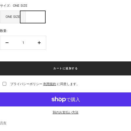
サイズ:
ONE SIZE
ONE SIZE
数量:
数
数
量
量
を
を
減
増
ら
や
カートに追加する
す
す
プライバシーポリシー
利用規約
に同意します。
別のお支払い方法
共有