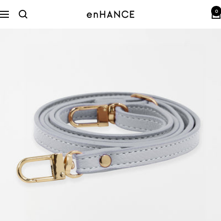
コ
0
ン
enHANCE
ナ
テ
ビ
ン
ゲ
ツ
ー
へ
シ
ス
ョ
キ
ン
ッ
プ