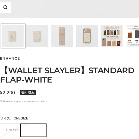
ズ
ー
ム
イ
ン
ENHANCE
【WALLET SLAYLER】STANDARD
FLAP-WHITE
セ
¥2,200
売り切れ
ー
SKU:
walletslayler-coveronesizef-white
ル
価
サイズ:
ONESIZE
格
ONESIZE