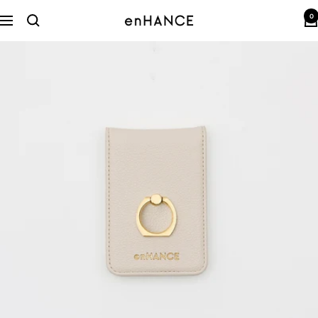
コ
0
ン
enHANCE
ナ
テ
ビ
ン
ゲ
ツ
ー
へ
シ
ス
ョ
キ
ン
ッ
プ