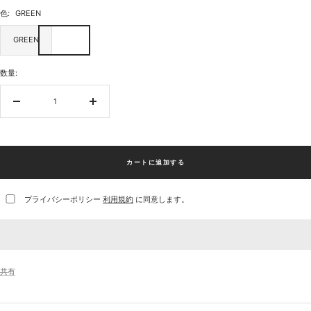
色:
GREEN
GREEN
数量:
数
数
量
量
を
を
減
増
ら
や
カートに追加する
す
す
プライバシーポリシー
利用規約
に同意します。
共有