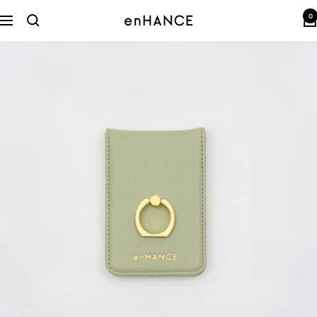
コ
0
ン
enHANCE
ナ
テ
ビ
ン
ゲ
ツ
ー
へ
シ
ス
ョ
キ
ン
ッ
プ