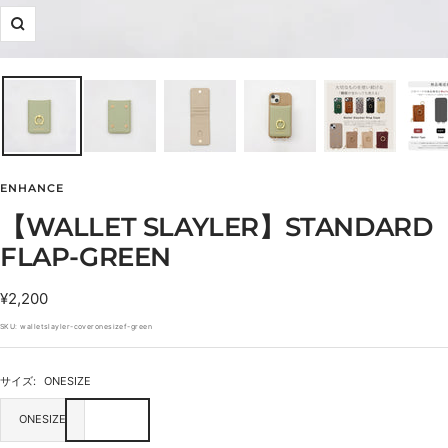
ズ
ー
ム
イ
ン
ENHANCE
【WALLET SLAYLER】STANDARD
FLAP-GREEN
セ
¥2,200
ー
SKU:
walletslayler-coveronesizef-green
ル
価
サイズ:
ONESIZE
格
ONESIZE