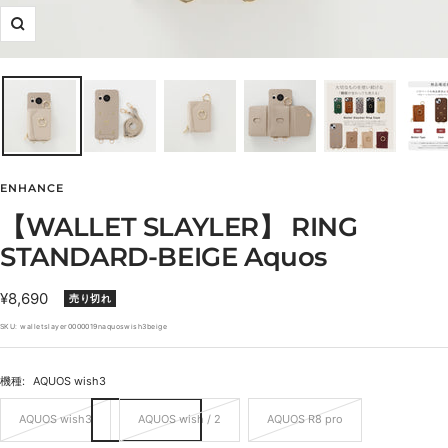
ズ
ー
ム
イ
ン
ENHANCE
【WALLET SLAYLER】 RING
STANDARD-BEIGE Aquos
セ
¥8,690
売り切れ
ー
SKU:
walletslayer0000019naquoswish3beige
ル
価
機種:
AQUOS wish3
格
AQUOS wish3
AQUOS wish / 2
AQUOS R8 pro