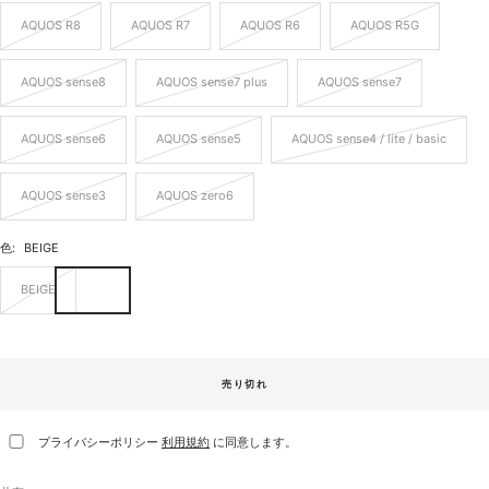
AQUOS R8
AQUOS R7
AQUOS R6
AQUOS R5G
AQUOS sense8
AQUOS sense7 plus
AQUOS sense7
AQUOS sense6
AQUOS sense5
AQUOS sense4 / lite / basic
AQUOS sense3
AQUOS zero6
色:
BEIGE
BEIGE
売り切れ
プライバシーポリシー
利用規約
に同意します。