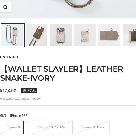
ズ
ー
ム
イ
ン
ENHANCE
【WALLET SLAYLER】LEATHER
SNAKE-IVORY
セ
¥17,490
売り切れ
ー
SKU:
walletslayer-517iphone16e517
ル
価
機種:
iPhone 16E
格
iPhone 16E
iPhone 16 Pro Max
iPhone 16 Plus