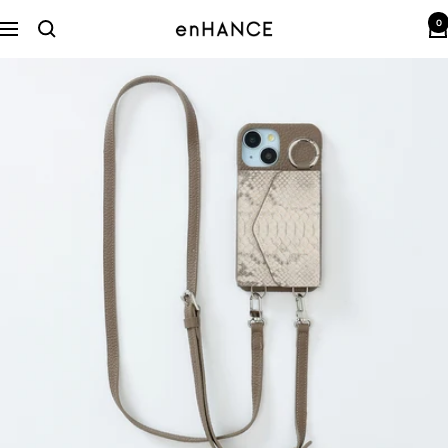
コ
0
ン
enHANCE
ナ
テ
ビ
ン
ゲ
ツ
ー
へ
シ
ス
ョ
キ
ン
ッ
プ