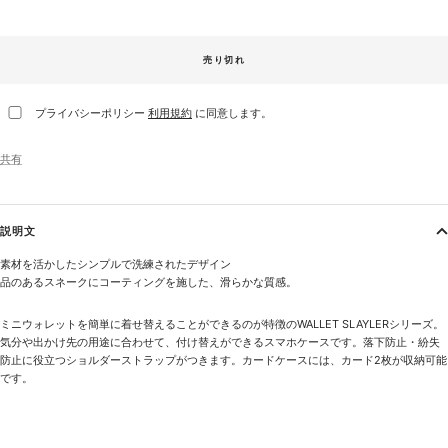
売り切れ
プライバシーポリシー
利用規約
に同意します。
共有
説明文
素材を活かしたシンプルで洗練されたデザイン
品のあるスネークにコーティングを施した、滑らかな質感。
ミニウォレットを簡単に着せ替えることができるのが特徴のWALLET SLAYLERシリーズ。
気分や出かけ先の用途に合わせて、付け替えができるスマホケースです。落下防止・紛失
防止に役立つショルダーストラップがつきます。カードケースには、カード2枚が収納可能
です。