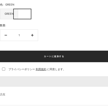
色:
GREEN
GREEN
数量:
数
数
量
量
を
を
減
増
ら
や
カートに追加する
す
す
プライバシーポリシー
利用規約
に同意します。
共有