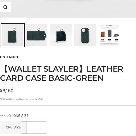
ズ
ー
ム
イ
ン
ENHANCE
【WALLET SLAYLER】LEATHER
CARD CASE BASIC-GREEN
セ
¥6,160
ー
SKU:
wallets-leather-cardonesize501
ル
価
サイズ:
ONE SIZE
格
ONE SIZE