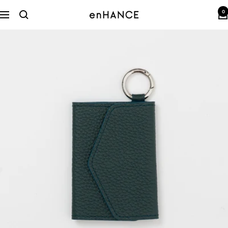
コ
0
ン
enHANCE
ナ
テ
ビ
ン
ゲ
ツ
ー
へ
シ
ス
ョ
キ
ン
ッ
プ